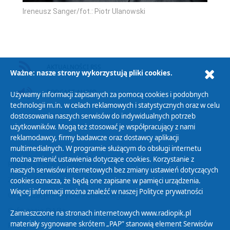
Ireneusz Sanger/fot.: Piotr Ulanowski
AKTUALNOŚCI RSS
Ważne: nasze strony wykorzystują pliki cookies.
PODCAST AUDIO
Używamy informacji zapisanych za pomocą cookies i podobnych
technologii m.in. w celach reklamowych i statystycznych oraz w celu
dostosowania naszych serwisów do indywidualnych potrzeb
użytkowników. Mogą też stosować je współpracujący z nami
reklamodawcy, firmy badawcze oraz dostawcy aplikacji
multimedialnych. W programie służącym do obsługi internetu
można zmienić ustawienia dotyczące cookies. Korzystanie z
Polityka Prywatności
naszych serwisów internetowych bez zmiany ustawień dotyczących
Zasady korzystania z Serwisu
cookies oznacza, że będą one zapisane w pamięci urządzenia.
Więcej informacji można znaleźć w naszej
Polityce prywatności
Organizacje Pożytku Publicznego
Cyfryzacja DAB+
Zamieszczone na stronach internetowych www.radiopik.pl
materiały sygnowane skrótem „PAP” stanowią element Serwisów
Polityka ochrony danych osobowych