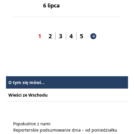
6 lipca
1
2
3
4
5
O tym się mówi...
Wieści ze Wschodu
Popołudnie z nami
Reporterskie podsumowanie dnia – od poniedziałku