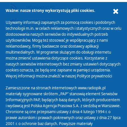
AKTUALNOŚCI RSS
Ważne: nasze strony wykorzystują pliki cookies.
PODCAST AUDIO
Używamy informacji zapisanych za pomocą cookies i podobnych
technologii m.in. w celach reklamowych i statystycznych oraz w celu
dostosowania naszych serwisów do indywidualnych potrzeb
użytkowników. Mogą też stosować je współpracujący z nami
reklamodawcy, firmy badawcze oraz dostawcy aplikacji
multimedialnych. W programie służącym do obsługi internetu
można zmienić ustawienia dotyczące cookies. Korzystanie z
Polityka Prywatności
naszych serwisów internetowych bez zmiany ustawień dotyczących
Zasady korzystania z Serwisu
cookies oznacza, że będą one zapisane w pamięci urządzenia.
Więcej informacji można znaleźć w naszej
Polityce prywatności
Organizacje Pożytku Publicznego
Cyfryzacja DAB+
Zamieszczone na stronach internetowych www.radiopik.pl
materiały sygnowane skrótem „PAP” stanowią element Serwisów
Polityka ochrony danych osobowych
Informacyjnych PAP, będących bazą danych, których producentem
Abonament
i wydawcą jest Polska Agencja Prasowa S.A. z siedzibą w Warszawie.
Zamówienia publiczne
Chronione są one przepisami ustawy z dnia 4 lutego 1994 r. o
prawie autorskim i prawach pokrewnych oraz ustawy z dnia 27 lipca
2001 r. o ochronie baz danych. Powyższe materiały