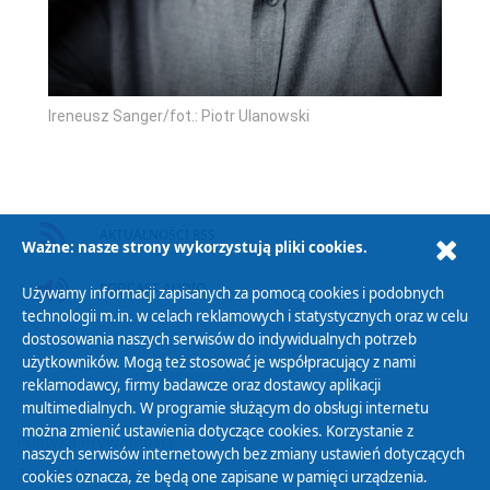
Ireneusz Sanger/fot.: Piotr Ulanowski
AKTUALNOŚCI RSS
Ważne: nasze strony wykorzystują pliki cookies.
PODCAST AUDIO
Używamy informacji zapisanych za pomocą cookies i podobnych
technologii m.in. w celach reklamowych i statystycznych oraz w celu
dostosowania naszych serwisów do indywidualnych potrzeb
użytkowników. Mogą też stosować je współpracujący z nami
reklamodawcy, firmy badawcze oraz dostawcy aplikacji
multimedialnych. W programie służącym do obsługi internetu
można zmienić ustawienia dotyczące cookies. Korzystanie z
Polityka Prywatności
naszych serwisów internetowych bez zmiany ustawień dotyczących
Zasady korzystania z Serwisu
cookies oznacza, że będą one zapisane w pamięci urządzenia.