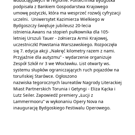
wodociągowych w regionie. Politechnika Bydgoska
podpisała z Bankiem Gospodarstwa Krajowego
umowę pożyczki, która ma wesprzeć rozwój cyfryzacji
uczelni. Uniwersytet Kazimierza Wielkiego w
Bydgoszczy świętuje jubileusz 20-lecia
istnienia.Awans na stopień pułkownika dla 105-
letniej Urszuli Tauer - żołnierza Armii Krajowej,
uczestniczkI Powstania Warszawskiego. Rozpoczęła
się 7. edycja akcji „Nakręć kilometry razem z nami.
Przyjaźnie dla autyzmu” - wydarzenie organizuje
Zespół Szkół nr 3 we Włocławku. List otwarty ws.
systemu słupków ograniczających ruch pojazdów na
toruńskiej Starówce. Ogłoszono
nazwiska tegorocznych laureatów Nagrody Literackiej
Miast Partnerskich Torunia i Getyngi - Eliza Kącka i
Lutz Seiler. Zapowiedź premiery „Łucji z
Lammermooru” w wykonaniu Opery Nova na
inaugurację Bydgoskiego Festiwalu Operowego.