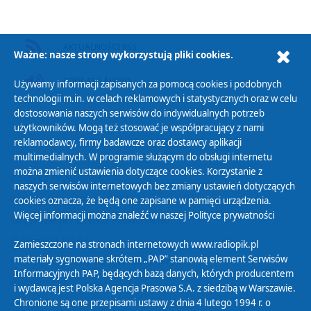
AKTUALNOŚCI RSS
Ważne: nasze strony wykorzystują pliki cookies.
PODCAST AUDIO
Używamy informacji zapisanych za pomocą cookies i podobnych
technologii m.in. w celach reklamowych i statystycznych oraz w celu
dostosowania naszych serwisów do indywidualnych potrzeb
użytkowników. Mogą też stosować je współpracujący z nami
reklamodawcy, firmy badawcze oraz dostawcy aplikacji
multimedialnych. W programie służącym do obsługi internetu
można zmienić ustawienia dotyczące cookies. Korzystanie z
Polityka Prywatności
naszych serwisów internetowych bez zmiany ustawień dotyczących
Zasady korzystania z Serwisu
cookies oznacza, że będą one zapisane w pamięci urządzenia.
Więcej informacji można znaleźć w naszej
Polityce prywatności
Organizacje Pożytku Publicznego
Cyfryzacja DAB+
Zamieszczone na stronach internetowych www.radiopik.pl
materiały sygnowane skrótem „PAP” stanowią element Serwisów
Polityka ochrony danych osobowych
Informacyjnych PAP, będących bazą danych, których producentem
Abonament
i wydawcą jest Polska Agencja Prasowa S.A. z siedzibą w Warszawie.
Zamówienia publiczne
Chronione są one przepisami ustawy z dnia 4 lutego 1994 r. o