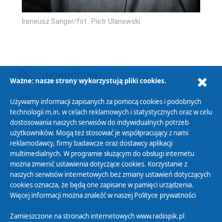
Ireneusz Sanger/fot.: Piotr Ulanowski
AKTUALNOŚCI RSS
Ważne: nasze strony wykorzystują pliki cookies.
PODCAST AUDIO
Używamy informacji zapisanych za pomocą cookies i podobnych
technologii m.in. w celach reklamowych i statystycznych oraz w celu
dostosowania naszych serwisów do indywidualnych potrzeb
użytkowników. Mogą też stosować je współpracujący z nami
reklamodawcy, firmy badawcze oraz dostawcy aplikacji
multimedialnych. W programie służącym do obsługi internetu
można zmienić ustawienia dotyczące cookies. Korzystanie z
Polityka Prywatności
naszych serwisów internetowych bez zmiany ustawień dotyczących
Zasady korzystania z Serwisu
cookies oznacza, że będą one zapisane w pamięci urządzenia.
Więcej informacji można znaleźć w naszej
Polityce prywatności
Organizacje Pożytku Publicznego
Cyfryzacja DAB+
Zamieszczone na stronach internetowych www.radiopik.pl