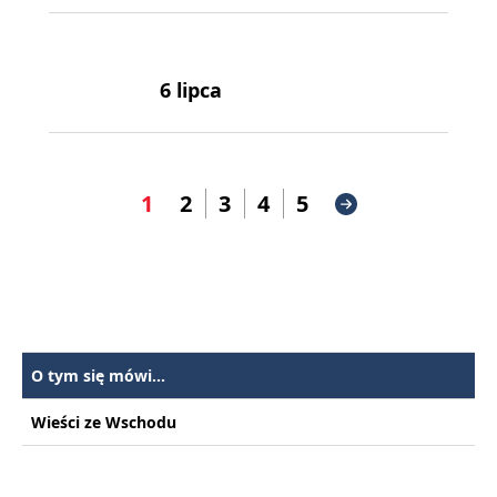
6 lipca
1
2
3
4
5
O tym się mówi...
Wieści ze Wschodu