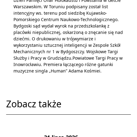
Dzień Pamięci Ofiar Holokaustu i Powstania w Getcie
Warszawskim. W Toruniu podpisany został list
intencyjny ws. terenu pod siedzibę Kujawsko-
Pomorskiego Centrum Naukowo-Technologicznego.
Bydgoski sąd wydał wyrok na przedszkolankę z
placówki niepublicznej, oskarżoną o znęcanie się nad
dziećmi. O drukowaniu w trójwymiarze i
wykorzystaniu sztucznej inteligencji w Zespole Szkół
Mechanicznych nr 1 w Bydgoszczy. Wojskowe Targi
Służby i Pracy w Grudziądzu.Powiatowe Targi Pracy w
Inowrocławiu. Premiera łączącego różne gatunki
muzyczne singla „Human” Adama Kośmiei.
Zobacz także