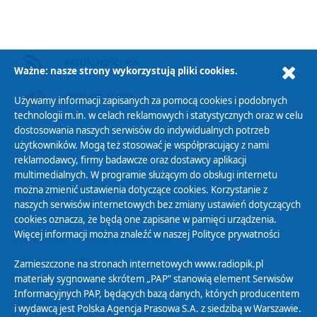
AKTUALNOŚCI RSS
Ważne: nasze strony wykorzystują pliki cookies.
PODCAST AUDIO
Używamy informacji zapisanych za pomocą cookies i podobnych
technologii m.in. w celach reklamowych i statystycznych oraz w celu
dostosowania naszych serwisów do indywidualnych potrzeb
użytkowników. Mogą też stosować je współpracujący z nami
reklamodawcy, firmy badawcze oraz dostawcy aplikacji
multimedialnych. W programie służącym do obsługi internetu
można zmienić ustawienia dotyczące cookies. Korzystanie z
Polityka Prywatności
naszych serwisów internetowych bez zmiany ustawień dotyczących
Zasady korzystania z Serwisu
cookies oznacza, że będą one zapisane w pamięci urządzenia.
Więcej informacji można znaleźć w naszej
Polityce prywatności
Organizacje Pożytku Publicznego
Cyfryzacja DAB+
Zamieszczone na stronach internetowych www.radiopik.pl
materiały sygnowane skrótem „PAP” stanowią element Serwisów
Polityka ochrony danych osobowych
Informacyjnych PAP, będących bazą danych, których producentem
Abonament
i wydawcą jest Polska Agencja Prasowa S.A. z siedzibą w Warszawie.