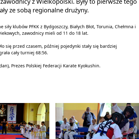
zawodnicy z Wielkopolski. Były to pierwsze tego
ły ze sobą regionalne drużyny.
siły klubów PFKK z Bydgoszczy, Białych Błot, Torunia, Chełmna i
iekowych, zawodnicy mieli od 11 do 18 lat.
o się przed czasem, później pojedynki stały się bardziej
ała cały turniej 68:56.
n), Prezes Polskiej Federacji Karate Kyokushin.