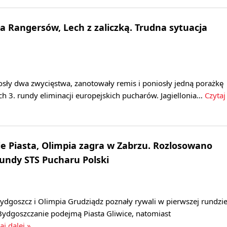
ła Rangersów, Lech z zaliczką. Trudna sytuacja
osły dwa zwycięstwa, zanotowały remis i poniosły jedną porażkę
h 3. rundy eliminacji europejskich pucharów. Jagiellonia…
Czytaj
 Piasta, Olimpia zagra w Zabrzu. Rozlosowano
rundy STS Pucharu Polski
dgoszcz i Olimpia Grudziądz poznały rywali w pierwszej rundzi
Bydgoszczanie podejmą Piasta Gliwice, natomiast
aj dalej »