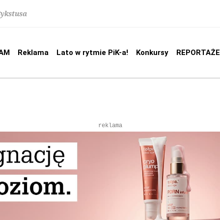
Sykstusa
AM
Reklama
Lato w rytmie PiK-a!
Konkursy
REPORTAŻE
reklama