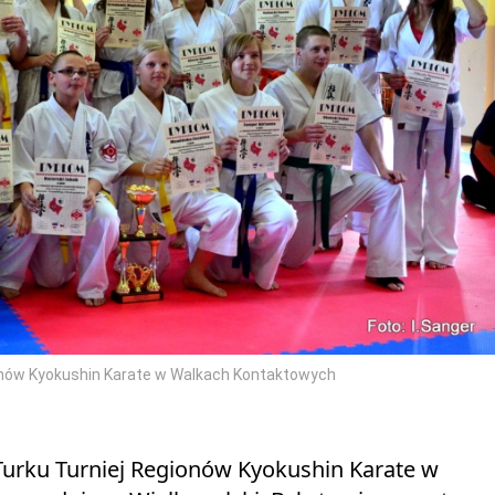
onów Kyokushin Karate w Walkach Kontaktowych
Turku Turniej Regionów Kyokushin Karate w