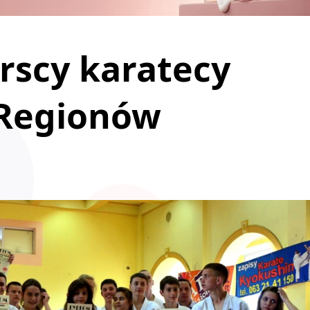
scy karatecy
 Regionów