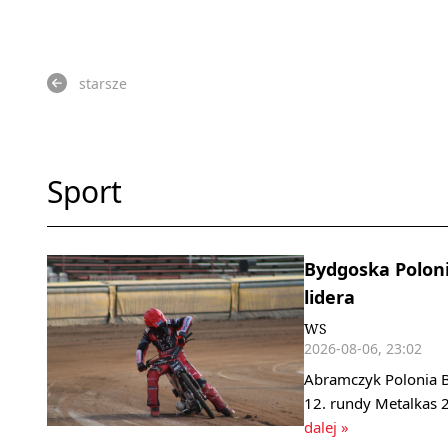
starsze
Sport
Bydgoska Polonia
lidera
WS
2026-08-06, 23:02
Abramczyk Polonia B
12. rundy Metalkas 2
dalej »