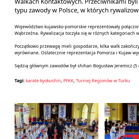
Walkach Kontaktowych. Przeciwnikami byli 
typu zawody w Polsce, w których rywalizowa
Województwo kujawsko-pomorskie reprezentowały połączone 
Wąbrzeźna. Rywalizacja toczyła się w różnych kategoriach w
Początkowo przewagę mieli gospodarze, kilka walk zakończył
wyrównane. Ostatecznie reprezentacja Pomorza i Kujaw wygr
Sędzią głównym zawodów był shihan Bogusław Jeremicz (5 da
Tagi:
karate kyokushin
,
PFKK
,
Turniej Regionów w Turku