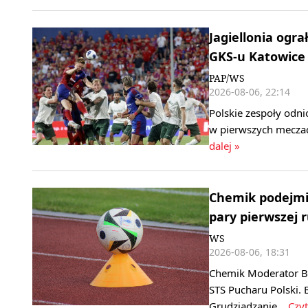
Jagiellonia ogra
GKS-u Katowice
PAP/WS
2026-08-06, 22:14
Polskie zespoły odni
w pierwszych meczac
dalej »
Chemik podejmie
pary pierwszej 
WS
2026-08-06, 18:31
Chemik Moderator By
STS Pucharu Polski. 
Grudziądzanie…
Czyt