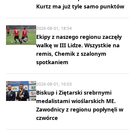
Kurtz ma już tyle samo punktów
2026-08-01, 18:54
Ekipy z naszego regionu zaczęły
walkę w III Lidze. Wszystkie na
remis, Chemik z szalonym
spotkaniem
2026-08-01, 16:03
Biskup i Ziętarski srebrnymi
medalistami wioślarskich ME.
Zawodnicy z regionu popłynęli w
czwórce