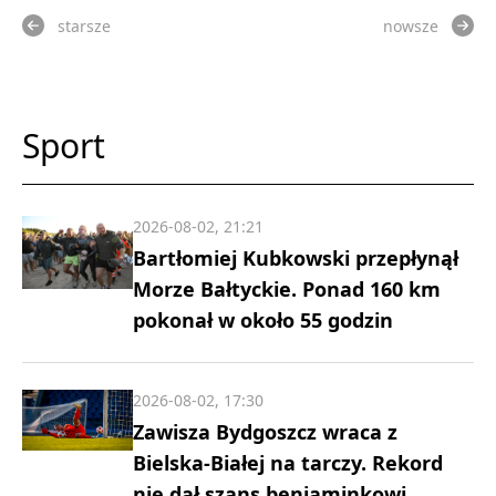
starsze
nowsze
Sport
2026-08-02, 21:21
Bartłomiej Kubkowski przepłynął
Morze Bałtyckie. Ponad 160 km
pokonał w około 55 godzin
2026-08-02, 17:30
Zawisza Bydgoszcz wraca z
Bielska-Białej na tarczy. Rekord
nie dał szans beniaminkowi