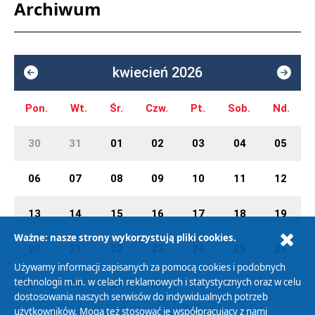
Archiwum
kwiecień 2026
Pon.
Wt.
Śr.
Czw.
Pt.
Sob.
Nd.
30
31
01
02
03
04
05
06
07
08
09
10
11
12
13
14
15
16
17
18
19
Ważne: nasze strony wykorzystują pliki cookies.
20
21
22
23
24
25
26
Używamy informacji zapisanych za pomocą cookies i podobnych
technologii m.in. w celach reklamowych i statystycznych oraz w celu
27
28
29
30
01
02
03
dostosowania naszych serwisów do indywidualnych potrzeb
użytkowników. Mogą też stosować je współpracujący z nami