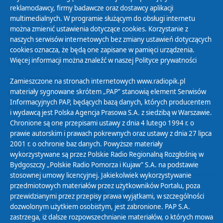
reklamodawcy, firmy badawcze oraz dostawcy aplikacji
multimedialnych. W programie służącym do obsługi internetu
można zmienić ustawienia dotyczące cookies. Korzystanie z
Polityka Prywatności
naszych serwisów internetowych bez zmiany ustawień dotyczących
Zasady korzystania z Serwisu
cookies oznacza, że będą one zapisane w pamięci urządzenia.
Więcej informacji można znaleźć w naszej
Polityce prywatności
Organizacje Pożytku Publicznego
Cyfryzacja DAB+
Zamieszczone na stronach internetowych www.radiopik.pl
materiały sygnowane skrótem „PAP” stanowią element Serwisów
Polityka ochrony danych osobowych
Informacyjnych PAP, będących bazą danych, których producentem
Abonament
i wydawcą jest Polska Agencja Prasowa S.A. z siedzibą w Warszawie.
Zamówienia publiczne
Chronione są one przepisami ustawy z dnia 4 lutego 1994 r. o
prawie autorskim i prawach pokrewnych oraz ustawy z dnia 27 lipca
2001 r. o ochronie baz danych. Powyższe materiały
Biuletyn Informacji Publicznej
wykorzystywane są przez Polskie Radio Regionalną Rozgłośnię w
Bydgoszczy „Polskie Radio Pomorza i Kujaw” S.A. na podstawie
stosownej umowy licencyjnej. Jakiekolwiek wykorzystywanie
przedmiotowych materiałów przez użytkowników Portalu, poza
przewidzianymi przez przepisy prawa wyjątkami, w szczególności
dozwolonym użytkiem osobistym, jest zabronione. PAP S.A.
zastrzega, iż dalsze rozpowszechnianie materiałów, o których mowa