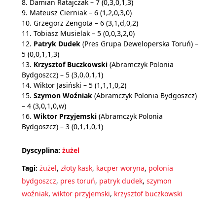
8. Damian Ratajczak – 7 (0,3,0,1,3)
9. Mateusz Cierniak – 6 (1,2,0,3,0)
10. Grzegorz Zengota – 6 (3,1,d,0,2)
11. Tobiasz Musielak – 5 (0,0,3,2,0)
12.
Patryk Dudek
(Pres Grupa Deweloperska Toruń) –
5 (0,0,1,1,3)
13.
Krzysztof Buczkowski
(Abramczyk Polonia
Bydgoszcz) – 5 (3,0,0,1,1)
14. Wiktor Jasiński – 5 (1,1,1,0,2)
15.
Szymon Woźniak
(Abramczyk Polonia Bydgoszcz)
– 4 (3,0,1,0,w)
16.
Wiktor Przyjemski
(Abramczyk Polonia
Bydgoszcz) – 3 (0,1,1,0,1)
Dyscyplina:
żużel
Tagi:
żużel
,
złoty kask
,
kacper woryna
,
polonia
bydgoszcz
,
pres toruń
,
patryk dudek
,
szymon
woźniak
,
wiktor przyjemski
,
krzysztof buczkowski