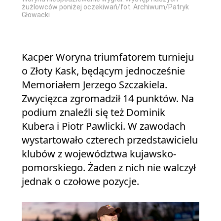
żużlowców poniżej oczekiwań/fot. Archiwum/Patryk
Głowacki
Kacper Woryna triumfatorem turnieju
o Złoty Kask, będącym jednocześnie
Memoriałem Jerzego Szczakiela.
Zwycięzca zgromadził 14 punktów. Na
podium znaleźli się też Dominik
Kubera i Piotr Pawlicki. W zawodach
wystartowało czterech przedstawicielu
klubów z województwa kujawsko-
pomorskiego. Żaden z nich nie walczył
jednak o czołowe pozycje.