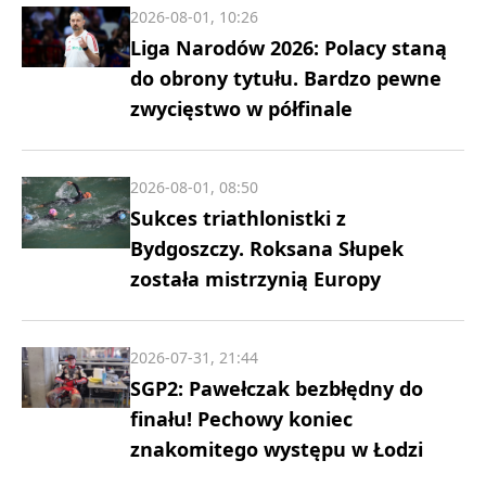
2026-08-01, 10:26
Liga Narodów 2026: Polacy staną
do obrony tytułu. Bardzo pewne
zwycięstwo w półfinale
2026-08-01, 08:50
Sukces triathlonistki z
Bydgoszczy. Roksana Słupek
została mistrzynią Europy
2026-07-31, 21:44
SGP2: Pawełczak bezbłędny do
finału! Pechowy koniec
znakomitego występu w Łodzi