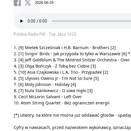
2026-06-29
Polskie Radio PiK - Top Jazz 1625
1. [9] Mietek Szcześniak i H.B. Barnum - Brothers [2]
2. [1] Singin' Birds - Jak przygoda to tylko w Warszawie [6] *
3. [4] Jeff Goldblum & The Mildred Snitzer Orchestra - Ove
4. [3] Olga Bończyk - Z Tobą bez Ciebie [3]
5. [10] Asia Czajkowska i L.A. Trio - Przypadek [2]
6. [5] Ulysses Owens Jr - I'm Not So Sure [5]
7. [6] Moly Johnson - Holiday [4]
8. [7] Nula Stankiewicz - O siwa mgło [3]
9. Cecil McLorin Salvant - Left Over
10. Atom String Quartet - Bez ograniczeń energii
[*] utwory, na które nie można już oddawać głosów - spadają
Cyfry w nawiasach, przed nazwiskiem wykonawcy, oznaczają