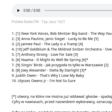
Polskie Radio PiK - Top Jazz 1621
1. [1] New York Voices, Bob Mintzer Big-band - The Way You
2. [3] Anna Pauline, Janis Siegel - Lucky to Be Me [5]
3. [2] Jaimee Paul - The Lady is a Tramp [4]
4. [10] Jeff Goldblum & The Mildred Snitzer Orchestra - Ov
5. [7] Anthony Strong - Love For Sale [3]
6. [6] Naama - It Might As Well Be Spring [6]*
7. [9] Singin' Birds - Jak przygoda to tylko w Warszawie [2]
8. [8] Joey Alexander - Stella By Starlight [3]*
9. Judith Owen - That's Why I Love My Baby
10. Ulysses Owens Jr - I'm Not So Sure
[*] utwory, na które nie można już oddawać głosów - spadają
Cyfry w nawiasach, przed nazwiskiem wykonawcy, oznaczają