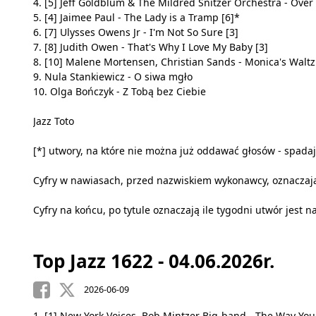
4. [5] Jeff Goldblum & The Mildred Snitzer Orchestra - Ove
5. [4] Jaimee Paul - The Lady is a Tramp [6]*
6. [7] Ulysses Owens Jr - I'm Not So Sure [3]
7. [8] Judith Owen - That's Why I Love My Baby [3]
8. [10] Malene Mortensen, Christian Sands - Monica's Waltz
9. Nula Stankiewicz - O siwa mgło
10. Olga Bończyk - Z Tobą bez Ciebie
Jazz Toto
[*] utwory, na które nie można już oddawać głosów - spadają
Cyfry w nawiasach, przed nazwiskiem wykonawcy, oznaczają
Cyfry na końcu, po tytule oznaczają ile tygodni utwór jest na
Top Jazz 1622 - 04.06.2026r.
2026-06-09
1. [1] New York Voices, Bob Mintzer Big-band - The Way You