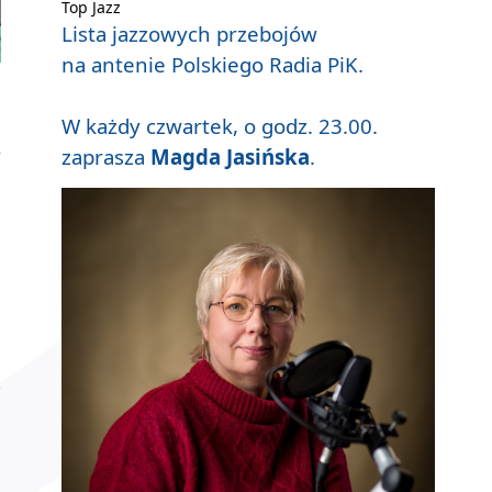
Top Jazz
Lista jazzowych przebojów
na antenie Polskiego Radia PiK.
W każdy czwartek, o godz. 23.00.
e
zaprasza
Magda Jasińska
.
h
,
a