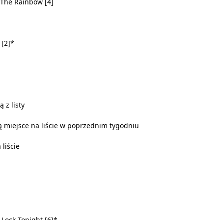
r The Rainbow [4]
 [2]*
 z listy
 miejsce na liście w poprzednim tygodniu
 liście
 Lock Tonight [6]*