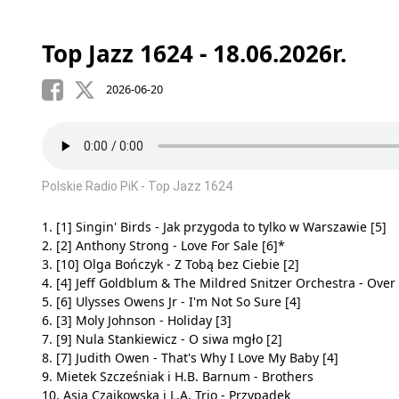
Top Jazz 1624 - 18.06.2026r.
2026-06-20
Polskie Radio PiK - Top Jazz 1624
1. [1] Singin' Birds - Jak przygoda to tylko w Warszawie [5]
2. [2] Anthony Strong - Love For Sale [6]*
3. [10] Olga Bończyk - Z Tobą bez Ciebie [2]
4. [4] Jeff Goldblum & The Mildred Snitzer Orchestra - Ove
5. [6] Ulysses Owens Jr - I'm Not So Sure [4]
6. [3] Moly Johnson - Holiday [3]
7. [9] Nula Stankiewicz - O siwa mgło [2]
8. [7] Judith Owen - That's Why I Love My Baby [4]
9. Mietek Szcześniak i H.B. Barnum - Brothers
10. Asia Czajkowska i L.A. Trio - Przypadek