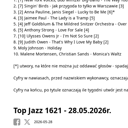
2. [7] Singin' Birds - Jak przygoda to tylko w Warszawie [3]
3. [2] Anna Pauline, Janis Siegel - Lucky to Be Me [6]*
4. [3] Jaimee Paul - The Lady is a Tramp [5]
5. [4] Jeff Goldblum & The Mildred Snitzer Orchestra - Ove
6. [5] Anthony Strong - Love For Sale [4]
7. [10] Ulysses Owens Jr - I'm Not So Sure [2]
8. [9] Judith Owen - That's Why I Love My Baby [2]
9. Moly Johnson - Holiday
10. Malene Mortensen, Christian Sands - Monica's Waltz
[*] utwory, na które nie można już oddawać głosów - spadają
Cyfry w nawiasach, przed nazwiskiem wykonawcy, oznaczają
Cyfry na końcu, po tytule oznaczają ile tygodni utwór jest na
Top Jazz 1621 - 28.05.2026r.
2026-05-28