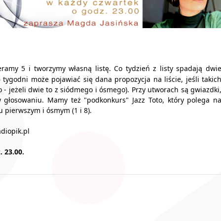
amy 5 i tworzymy własną listę. Co tydzień z listy spadają dwi
6 tygodni może pojawiać się dana propozycja na liście, jeśli takic
 jeżeli dwie to z siódmego i ósmego). Przy utworach są gwiazdki
w głosowaniu. Mamy też "podkonkurs" Jazz Toto, który polega n
 pierwszym i ósmym (1 i 8).
diopik.pl
 23.00.