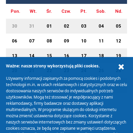
Pon.
Wt.
Śr.
Czw.
Pt.
Sob.
Nd.
30
31
01
02
03
04
05
06
07
08
09
10
11
12
13
14
15
16
17
18
19
Ważne: nasze strony wykorzystują pliki cookies.
20
21
22
23
24
25
26
Używamy informacji zapisanych za pomocą cookies i podobnych
technologii m.in. w celach reklamowych i statystycznych oraz w celu
27
28
29
30
01
02
03
dostosowania naszych serwisów do indywidualnych potrzeb
użytkowników. Mogą też stosować je współpracujący z nami
reklamodawcy, firmy badawcze oraz dostawcy aplikacji
multimedialnych. W programie służącym do obsługi internetu
można zmienić ustawienia dotyczące cookies. Korzystanie z
Polityka Prywatności
naszych serwisów internetowych bez zmiany ustawień dotyczących
Zasady korzystania z Serwisu
cookies oznacza, że będą one zapisane w pamięci urządzenia.