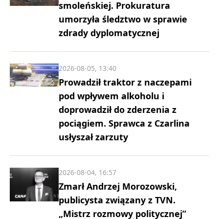
smoleńskiej. Prokuratura
umorzyła śledztwo w sprawie
zdrady dyplomatycznej
2026-08-05, 13:40
Prowadził traktor z naczepami
pod wpływem alkoholu i
doprowadził do zderzenia z
pociągiem. Sprawca z Czarlina
usłyszał zarzuty
2026-08-04, 16:57
Zmarł Andrzej Morozowski,
publicysta związany z TVN.
„Mistrz rozmowy politycznej”