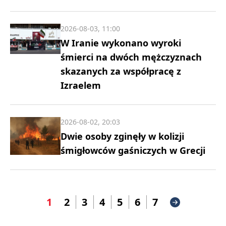
2026-08-03, 11:00
W Iranie wykonano wyroki
śmierci na dwóch mężczyznach
skazanych za współpracę z
Izraelem
2026-08-02, 20:03
Dwie osoby zginęły w kolizji
śmigłowców gaśniczych w Grecji
1
2
3
4
5
6
7