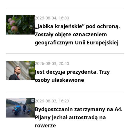
2026-08-04, 16:00
„Jabłka krajeńskie” pod ochroną.
Zostały objęte oznaczeniem
geograficznym Unii Europejskiej
2026-08-03, 20:40
Jest decyzja prezydenta. Trzy
osoby ułaskawione
2026-08-03, 16:29
Bydgoszczanin zatrzymany na A4.
Pijany jechał autostradą na
rowerze