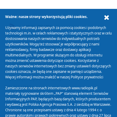
Ważne: nasze strony wykorzystują pliki cookies.
AKTUALNOŚCI RSS
Używamy informacji zapisanych za pomocą cookies i podobnych
technologii m.in. w celach reklamowych i statystycznych oraz w celu
dostosowania naszych serwisów do indywidualnych potrzeb
użytkowników. Mogą też stosować je współpracujący z nami
reklamodawcy, firmy badawcze oraz dostawcy aplikacji
multimedialnych. W programie służącym do obsługi internetu
można zmienić ustawienia dotyczące cookies. Korzystanie z
Polityka Prywatności
naszych serwisów internetowych bez zmiany ustawień dotyczących
Zasady korzystania z Serwisu
cookies oznacza, że będą one zapisane w pamięci urządzenia.
Więcej informacji można znaleźć w naszej
Polityce prywatności
Organizacje Pożytku Publicznego
Cyfryzacja DAB+
Zamieszczone na stronach internetowych www.radiopik.pl
materiały sygnowane skrótem „PAP” stanowią element Serwisów
Polityka ochrony danych osobowych
Informacyjnych PAP, będących bazą danych, których producentem
Abonament
i wydawcą jest Polska Agencja Prasowa S.A. z siedzibą w Warszawie.
Zamówienia publiczne
Chronione są one przepisami ustawy z dnia 4 lutego 1994 r. o
prawie autorskim i prawach pokrewnych oraz ustawy z dnia 27 lipca