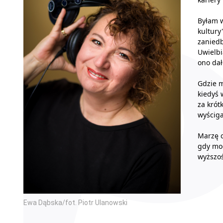
Byłam w
kultury
zaniedb
Uwielbi
ono dał
Gdzie m
kiedyś 
za krót
wyścig
Marzę o
gdy mog
wyższo
Ewa Dąbska/fot. Piotr Ulanowski