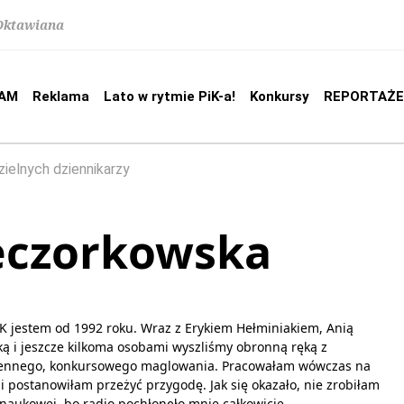
 Oktawiana
AM
Reklama
Lato w rytmie PiK-a!
Konkursy
REPORTAŻE
ielnych dziennikarzy
eczorkowska
K jestem od 1992 roku. Wraz z Erykiem Hełminiakiem, Anią
ką i jeszcze kilkoma osobami wyszliśmy obronną ręką z
iennego, konkursowego maglowania. Pracowałam wówczas na
 i postanowiłam przeżyć przygodę. Jak się okazało, nie zrobiłam
 naukowej, bo radio pochłonęło mnie całkowicie.