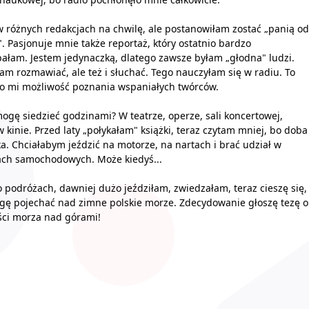
 różnych redakcjach na chwilę, ale postanowiłam zostać „panią od
". Pasjonuje mnie także reportaż, który ostatnio bardzo
ałam. Jestem jedynaczką, dlatego zawsze byłam „głodna" ludzi.
am rozmawiać, ale też i słuchać. Tego nauczyłam się w radiu. To
o mi możliwość poznania wspaniałych twórców.
ogę siedzieć godzinami? W teatrze, operze, sali koncertowej,
w kinie. Przed laty „połykałam" książki, teraz czytam mniej, bo doba
ka. Chciałabym jeździć na motorze, na nartach i brać udział w
ach samochodowych. Może kiedyś...
 podróżach, dawniej dużo jeździłam, zwiedzałam, teraz cieszę się,
ę pojechać nad zimne polskie morze. Zdecydowanie głoszę tezę o
ści morza nad górami!