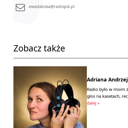
ewadabska@radiopik.pl
Zobacz także
Adriana Andrze
Radio było w moim ż
głos na kasetach, re
dalej »