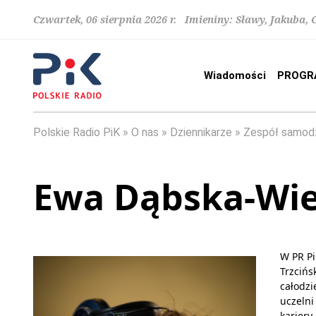
Czwartek, 06 sierpnia 2026 r. Imieniny: Sławy, Jakuba,
Wiadomości
PROGR
Polskie Radio PiK
O nas
Dziennikarze
Zespół samodz
Ewa Dąbska-Wi
W PR Pi
Trzcińs
całodz
uczelni
kariery