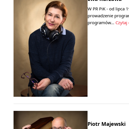
W PR PiK - od lipca 
prowadzenie progra
programów…
Czytaj 
Piotr Majewski