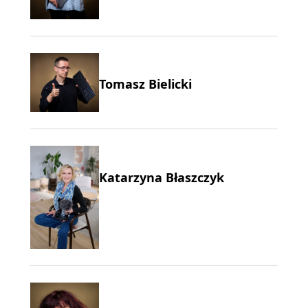
Tomasz Bielicki
Katarzyna Błaszczyk