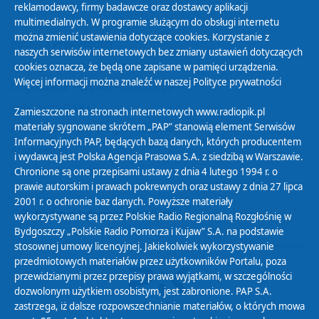
reklamodawcy, firmy badawcze oraz dostawcy aplikacji
multimedialnych. W programie służącym do obsługi internetu
można zmienić ustawienia dotyczące cookies. Korzystanie z
Polityka Prywatności
naszych serwisów internetowych bez zmiany ustawień dotyczących
Zasady korzystania z Serwisu
cookies oznacza, że będą one zapisane w pamięci urządzenia.
Więcej informacji można znaleźć w naszej
Polityce prywatności
Organizacje Pożytku Publicznego
Cyfryzacja DAB+
Zamieszczone na stronach internetowych www.radiopik.pl
materiały sygnowane skrótem „PAP” stanowią element Serwisów
Polityka ochrony danych osobowych
Informacyjnych PAP, będących bazą danych, których producentem
Abonament
i wydawcą jest Polska Agencja Prasowa S.A. z siedzibą w Warszawie.
Zamówienia publiczne
Chronione są one przepisami ustawy z dnia 4 lutego 1994 r. o
prawie autorskim i prawach pokrewnych oraz ustawy z dnia 27 lipca
2001 r. o ochronie baz danych. Powyższe materiały
Biuletyn Informacji Publicznej
wykorzystywane są przez Polskie Radio Regionalną Rozgłośnię w
Bydgoszczy „Polskie Radio Pomorza i Kujaw” S.A. na podstawie
stosownej umowy licencyjnej. Jakiekolwiek wykorzystywanie
przedmiotowych materiałów przez użytkowników Portalu, poza
przewidzianymi przez przepisy prawa wyjątkami, w szczególności
dozwolonym użytkiem osobistym, jest zabronione. PAP S.A.
zastrzega, iż dalsze rozpowszechnianie materiałów, o których mowa