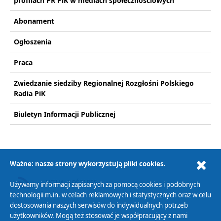
profilach PR PiK w mediach społecznościowych
Abonament
Ogłoszenia
Praca
Zwiedzanie siedziby Regionalnej Rozgłośni Polskiego
Radia PiK
Biuletyn Informacji Publicznej
Ważne: nasze strony wykorzystują pliki cookies.
AKTUALNOŚCI RSS
Używamy informacji zapisanych za pomocą cookies i podobnych
technologii m.in. w celach reklamowych i statystycznych oraz w celu
dostosowania naszych serwisów do indywidualnych potrzeb
użytkowników. Mogą też stosować je współpracujący z nami