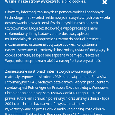
Ważne: nasze strony wykorzystują pliki cookies.
AKTUALNOŚCI RSS
Używamy informacji zapisanych za pomocą cookies i podobnych
technologii m.in. w celach reklamowych i statystycznych oraz w celu
dostosowania naszych serwisów do indywidualnych potrzeb
użytkowników. Mogą też stosować je współpracujący z nami
reklamodawcy, firmy badawcze oraz dostawcy aplikacji
multimedialnych. W programie służącym do obsługi internetu
można zmienić ustawienia dotyczące cookies. Korzystanie z
Polityka Prywatności
naszych serwisów internetowych bez zmiany ustawień dotyczących
Zasady korzystania z Serwisu
cookies oznacza, że będą one zapisane w pamięci urządzenia.
Więcej informacji można znaleźć w naszej
Polityce prywatności
Organizacje Pożytku Publicznego
Cyfryzacja DAB+
Zamieszczone na stronach internetowych www.radiopik.pl
materiały sygnowane skrótem „PAP” stanowią element Serwisów
Polityka ochrony danych osobowych
Informacyjnych PAP, będących bazą danych, których producentem
Abonament
i wydawcą jest Polska Agencja Prasowa S.A. z siedzibą w Warszawie.
Zamówienia publiczne
Chronione są one przepisami ustawy z dnia 4 lutego 1994 r. o
prawie autorskim i prawach pokrewnych oraz ustawy z dnia 27 lipca
2001 r. o ochronie baz danych. Powyższe materiały
Biuletyn Informacji Publicznej
wykorzystywane są przez Polskie Radio Regionalną Rozgłośnię w
Bydgoszczy „Polskie Radio Pomorza i Kujaw” S.A. na podstawie