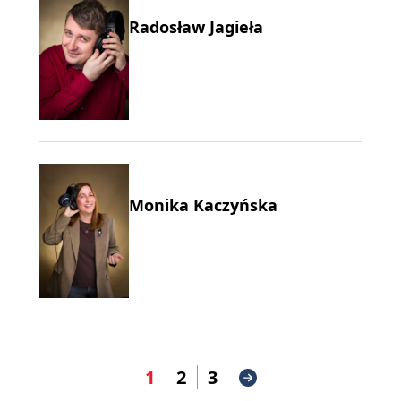
Radosław Jagieła
Monika Kaczyńska
1
2
3