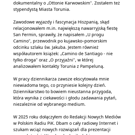
dokumentalny o „Ottonie Karwowskim". Zostałem też
stypendystą Miasta Torunia.
Zawodowe wyjazdy i fascynacja Hiszpanią, skąd
relacjonowałem m.in. największą nawarryjską fiestę
San Fermin, sprawiły, że napisałem „U progu
Camino", przewodnik po kujawsko–pomorskim
odcinku szlaku św. Jakuba. Jestem również
współautorem książek: „Camino de Santiago - nie
tylko droga" oraz „O przyjaźni", w której
analizowałem kontakty Torunia z Pampeluną.
W pracy dziennikarza zawsze ekscytowała mnie
niewiadoma tego, co przyniesie kolejny dzień.
Dziennikarstwo to bowiem nieustanna przygoda,
która wynika z ciekawości i głodu zadawania pytań,
niezależnie od wybranego medium.
W 2025 roku dołączyłem do Redakcji Nowych Mediów
w Polskim Radiu PiK. Dbam o cały radiowy Internet i
szukam wciąż nowych rozwiązań dla prezentacji