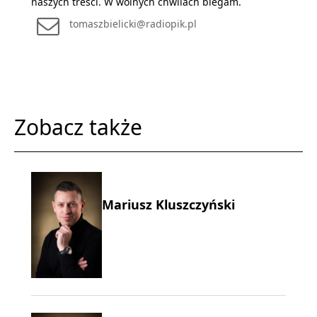
naszych treści. W wolnych chwilach biegam.
tomaszbielicki@radiopik.pl
Zobacz także
Mariusz Kluszczyński