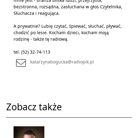
mnie jest - branża bliska ludzi, przejrzysta,
bezstronna, rozsądna, zasłuchana w głos Czytelnika,
Słuchacza i reagująca.
A prywatnie? Lubię czytać, śpiewać, słuchać, pływać,
chodzić po lesie. Kocham dzieci, kocham moją
rodzinę - także tę radiową.
tel. (52) 32-74-113
katarzynabogucka@radiopik.pl
Zobacz także