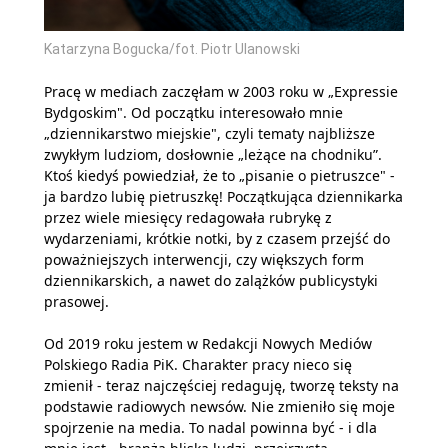
Katarzyna Bogucka/fot. Piotr Ulanowski
Pracę w mediach zaczęłam w 2003 roku w „Expressie
Bydgoskim". Od początku interesowało mnie
„dziennikarstwo miejskie", czyli tematy najbliższe
zwykłym ludziom, dosłownie „leżące na chodniku”.
Ktoś kiedyś powiedział, że to „pisanie o pietruszce" -
ja bardzo lubię pietruszkę! Początkująca dziennikarka
przez wiele miesięcy redagowała rubrykę z
wydarzeniami, krótkie notki, by z czasem przejść do
poważniejszych interwencji, czy większych form
dziennikarskich, a nawet do zalążków publicystyki
prasowej.
Od 2019 roku jestem w Redakcji Nowych Mediów
Polskiego Radia PiK. Charakter pracy nieco się
zmienił - teraz najczęściej redaguję, tworzę teksty na
podstawie radiowych newsów. Nie zmieniło się moje
spojrzenie na media. To nadal powinna być - i dla