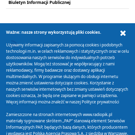
Biuletyn Informacji Publicznej
Ważne: nasze strony wykorzystują pliki cookies.
AKTUALNOŚCI RSS
Używamy informacji zapisanych za pomocą cookies i podobnych
technologii m.in. w celach reklamowych i statystycznych oraz w celu
dostosowania naszych serwisów do indywidualnych potrzeb
użytkowników. Mogą też stosować je współpracujący z nami
reklamodawcy, firmy badawcze oraz dostawcy aplikacji
multimedialnych. W programie służącym do obsługi internetu
można zmienić ustawienia dotyczące cookies. Korzystanie z
Polityka Prywatności
naszych serwisów internetowych bez zmiany ustawień dotyczących
Zasady korzystania z Serwisu
cookies oznacza, że będą one zapisane w pamięci urządzenia.
Więcej informacji można znaleźć w naszej
Polityce prywatności
Organizacje Pożytku Publicznego
Cyfryzacja DAB+
Zamieszczone na stronach internetowych www.radiopik.pl
materiały sygnowane skrótem „PAP” stanowią element Serwisów
Polityka ochrony danych osobowych
Informacyjnych PAP, będących bazą danych, których producentem
Abonament
i wydawcą jest Polska Agencja Prasowa S.A. z siedzibą w Warszawie.