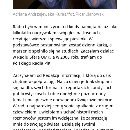
Adriana Andrzejewska-Kuras/fot. Piotr Ulanowski
Radio było w moim życiu, od kiedy pamiętam. Już jako
kilkulatka nagrywałam swój głos na kasetach,
recytując wiersze i śpiewając piosenki. W
podstawówce postanowiłam zostać dziennikarką, a
marzenie spełniło się na studiach. Zaczęłam działać
w Radiu Sfera UMK, a w 2008 roku trafiłam do
Polskiego Radia PiK.
Zaczynałam od Redakcji Informacji, z którą do dziś
chętnie współpracuję. Na co dzień jednak skupiam
się na dłuższych formach - reportażach i audycjach
publicystycznych. Lubię dogłębnie poznać dany
temat i niespiesznie opowiadać dźwiękowe historie.
W radiu najbardziej cenię sobie spotkanie z drugim
człowiekiem. Uwielbiam słuchać historii moich
rozmówców. Jestem im wdzięczna, że zapraszają
mnie do swojego świata. Dzielą się swoimi