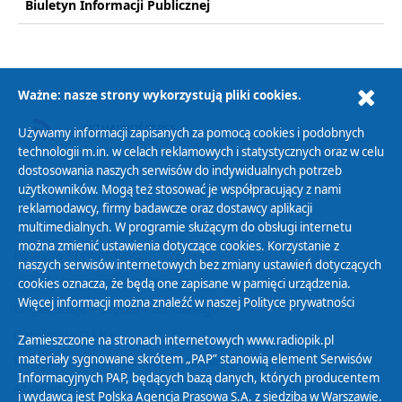
Biuletyn Informacji Publicznej
Ważne: nasze strony wykorzystują pliki cookies.
AKTUALNOŚCI RSS
Używamy informacji zapisanych za pomocą cookies i podobnych
technologii m.in. w celach reklamowych i statystycznych oraz w celu
dostosowania naszych serwisów do indywidualnych potrzeb
użytkowników. Mogą też stosować je współpracujący z nami
reklamodawcy, firmy badawcze oraz dostawcy aplikacji
multimedialnych. W programie służącym do obsługi internetu
można zmienić ustawienia dotyczące cookies. Korzystanie z
Polityka Prywatności
naszych serwisów internetowych bez zmiany ustawień dotyczących
Zasady korzystania z Serwisu
cookies oznacza, że będą one zapisane w pamięci urządzenia.
Więcej informacji można znaleźć w naszej
Polityce prywatności
Organizacje Pożytku Publicznego
Cyfryzacja DAB+
Zamieszczone na stronach internetowych www.radiopik.pl
materiały sygnowane skrótem „PAP” stanowią element Serwisów
Polityka ochrony danych osobowych
Informacyjnych PAP, będących bazą danych, których producentem
Abonament
i wydawcą jest Polska Agencja Prasowa S.A. z siedzibą w Warszawie.