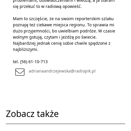
problemami, doświadczeniami i wiedzą, a ja staram
się przekuć to w radiową opowieść.
Mam to szczęście, że na swoim reporterskim szlaku
poznaję też ciekawe miejsca regionu. To sprawia mi
dużo przyjemności, bo uwielbiam podróże. W czasie
wolnym gotuję, czytam i jeżdżę po świecie.
Najbardziej jednak cenię sobie chwile spędzone z
najbliższymi.
tel. (56) 61-10-713
adrianaandrzejewska@radiopik.pl
Zobacz także