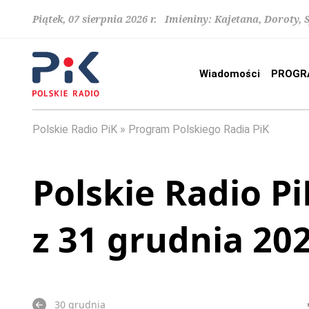
Piątek, 07 sierpnia 2026 r. Imieniny: Kajetana, Doroty, 
Wiadomości
PROGR
Polskie Radio PiK
Program Polskiego Radia PiK
Polskie Radio Pi
z 31 grudnia 20
30 grudnia