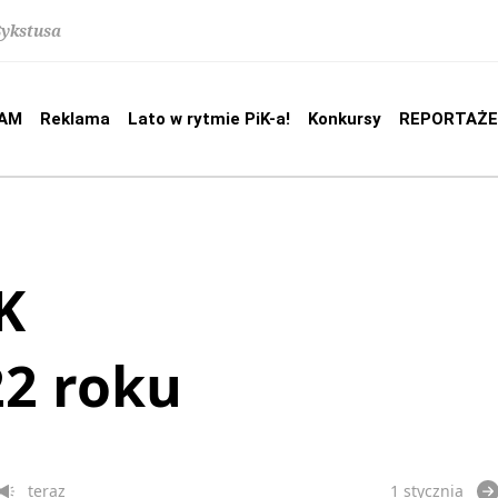
Sykstusa
AM
Reklama
Lato w rytmie PiK-a!
Konkursy
REPORTAŻE
K
22 roku
teraz
1 stycznia