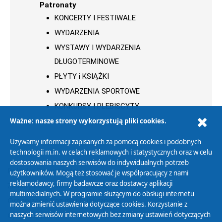
Patronaty
KONCERTY I FESTIWALE
WYDARZENIA
WYSTAWY I WYDARZENIA
DŁUGOTERMINOWE
PŁYTY i KSIĄŻKI
WYDARZENIA SPORTOWE
KONKURSY I PLEBISCYTY
Ważne: nasze strony wykorzystują pliki cookies.
Używamy informacji zapisanych za pomocą cookies i podobnych
technologii m.in. w celach reklamowych i statystycznych oraz w celu
dostosowania naszych serwisów do indywidualnych potrzeb
Polityka Prywatności
użytkowników. Mogą też stosować je współpracujący z nami
reklamodawcy, firmy badawcze oraz dostawcy aplikacji
Zasady korzystania z Serwisu
multimedialnych. W programie służącym do obsługi internetu
Organizacje Pożytku Publicznego
można zmienić ustawienia dotyczące cookies. Korzystanie z
Cyfryzacja DAB+
naszych serwisów internetowych bez zmiany ustawień dotyczących