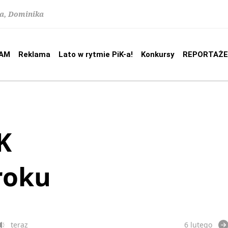
na, Dominika
AM
Reklama
Lato w rytmie PiK-a!
Konkursy
REPORTAŻE
K
roku
teraz
6 lutego