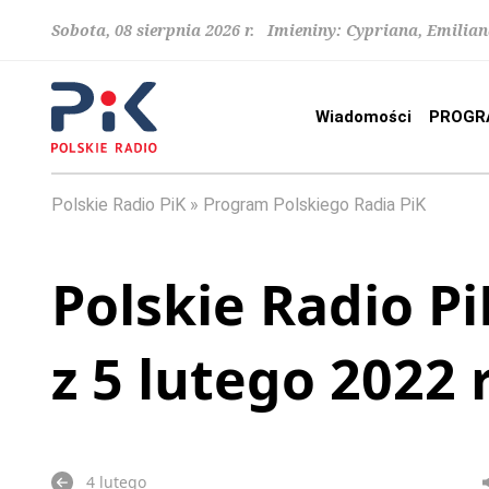
Sobota, 08 sierpnia 2026 r. Imieniny: Cypriana, Emilia
Wiadomości
PROGR
Polskie Radio PiK
Program Polskiego Radia PiK
Polskie Radio Pi
z 5 lutego 2022 
4 lutego