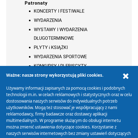
Patronaty
KONCERTY I FESTIWALE
WYDARZENIA
WYSTAWY I WYDARZENIA
DŁUGOTERMINOWE
PŁYTY i KSIĄŻKI
WYDARZENIA SPORTOWE
KONKURSY I PLEBISCYTY
Ważne: nasze strony wykorzystują pliki cookies.
Używamy informacji zapisanych za pomocą cookies i podobnych
technologii m.in. w celach reklamowych i statystycznych oraz w celu
dostosowania naszych serwisów do indywidualnych potrzeb
Polityka Prywatności
użytkowników. Mogą też stosować je współpracujący z nami
reklamodawcy, firmy badawcze oraz dostawcy aplikacji
Zasady korzystania z Serwisu
multimedialnych. W programie służącym do obsługi internetu
Organizacje Pożytku Publicznego
można zmienić ustawienia dotyczące cookies. Korzystanie z
Cyfryzacja DAB+
naszych serwisów internetowych bez zmiany ustawień dotyczących