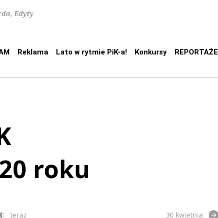
rda, Edyty
AM
Reklama
Lato w rytmie PiK-a!
Konkursy
REPORTAŻE
K
020 roku
teraz
30 kwietnia