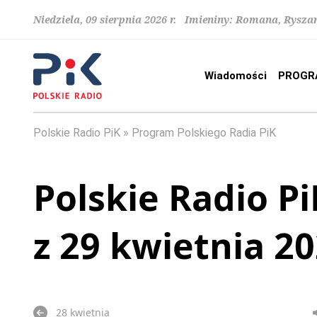
Niedziela, 09 sierpnia 2026 r. Imieniny: Romana, Rysza
Wiadomości
PROGR
Polskie Radio PiK
Program Polskiego Radia PiK
Polskie Radio Pi
z 29 kwietnia 2
28 kwietnia