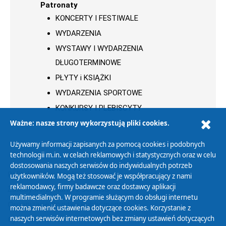
Patronaty
KONCERTY I FESTIWALE
WYDARZENIA
WYSTAWY I WYDARZENIA
DŁUGOTERMINOWE
PŁYTY i KSIĄŻKI
WYDARZENIA SPORTOWE
KONKURSY I PLEBISCYTY
Ważne: nasze strony wykorzystują pliki cookies.
Używamy informacji zapisanych za pomocą cookies i podobnych
technologii m.in. w celach reklamowych i statystycznych oraz w celu
dostosowania naszych serwisów do indywidualnych potrzeb
Polityka Prywatności
użytkowników. Mogą też stosować je współpracujący z nami
reklamodawcy, firmy badawcze oraz dostawcy aplikacji
Zasady korzystania z Serwisu
multimedialnych. W programie służącym do obsługi internetu
Organizacje Pożytku Publicznego
można zmienić ustawienia dotyczące cookies. Korzystanie z
Cyfryzacja DAB+
naszych serwisów internetowych bez zmiany ustawień dotyczących