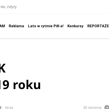
rda, Edyty
AM
Reklama
Lato w rytmie PiK-a!
Konkursy
REPORTAŻE
K
19 roku
teraz
30 sierpnia