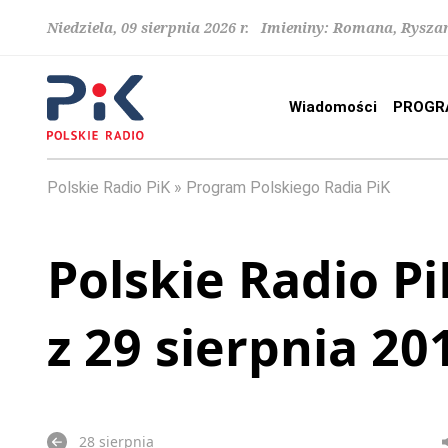
Niedziela, 09 sierpnia 2026 r. Imieniny: Romana, Rysza
Wiadomości
PROGR
Polskie Radio PiK
Program Polskiego Radia PiK
Polskie Radio Pi
z 29 sierpnia 20
28 sierpnia