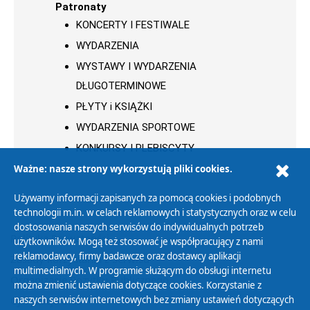
Patronaty
KONCERTY I FESTIWALE
WYDARZENIA
WYSTAWY I WYDARZENIA
DŁUGOTERMINOWE
PŁYTY i KSIĄŻKI
WYDARZENIA SPORTOWE
KONKURSY I PLEBISCYTY
Ważne: nasze strony wykorzystują pliki cookies.
Używamy informacji zapisanych za pomocą cookies i podobnych
technologii m.in. w celach reklamowych i statystycznych oraz w celu
dostosowania naszych serwisów do indywidualnych potrzeb
Polityka Prywatności
użytkowników. Mogą też stosować je współpracujący z nami
reklamodawcy, firmy badawcze oraz dostawcy aplikacji
Zasady korzystania z Serwisu
multimedialnych. W programie służącym do obsługi internetu
Organizacje Pożytku Publicznego
można zmienić ustawienia dotyczące cookies. Korzystanie z
Cyfryzacja DAB+
naszych serwisów internetowych bez zmiany ustawień dotyczących