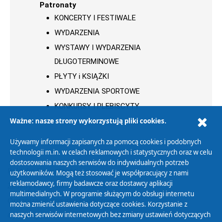
Patronaty
KONCERTY I FESTIWALE
WYDARZENIA
WYSTAWY I WYDARZENIA
DŁUGOTERMINOWE
PŁYTY i KSIĄŻKI
WYDARZENIA SPORTOWE
KONKURSY I PLEBISCYTY
Ważne: nasze strony wykorzystują pliki cookies.
Używamy informacji zapisanych za pomocą cookies i podobnych
technologii m.in. w celach reklamowych i statystycznych oraz w celu
dostosowania naszych serwisów do indywidualnych potrzeb
Polityka Prywatności
użytkowników. Mogą też stosować je współpracujący z nami
reklamodawcy, firmy badawcze oraz dostawcy aplikacji
Zasady korzystania z Serwisu
multimedialnych. W programie służącym do obsługi internetu
Organizacje Pożytku Publicznego
można zmienić ustawienia dotyczące cookies. Korzystanie z
Cyfryzacja DAB+
naszych serwisów internetowych bez zmiany ustawień dotyczących