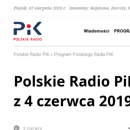
Piątek, 07 sierpnia 2026 r. Imieniny: Kajetana, Doroty, 
Wiadomości
PROGR
Polskie Radio PiK
Program Polskiego Radia PiK
Polskie Radio Pi
z 4 czerwca 201
3 czerwca