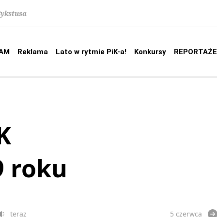
Sykstusa
AM
Reklama
Lato w rytmie PiK-a!
Konkursy
REPORTAŻE
K
9 roku
teraz
5 czerwca