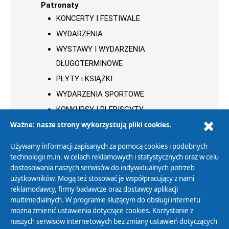
Patronaty
KONCERTY I FESTIWALE
WYDARZENIA
WYSTAWY I WYDARZENIA
DŁUGOTERMINOWE
PŁYTY i KSIĄŻKI
WYDARZENIA SPORTOWE
KONKURSY I PLEBISCYTY
Ważne: nasze strony wykorzystują pliki cookies.
Używamy informacji zapisanych za pomocą cookies i podobnych
technologii m.in. w celach reklamowych i statystycznych oraz w celu
dostosowania naszych serwisów do indywidualnych potrzeb
Polityka Prywatności
użytkowników. Mogą też stosować je współpracujący z nami
reklamodawcy, firmy badawcze oraz dostawcy aplikacji
Zasady korzystania z Serwisu
multimedialnych. W programie służącym do obsługi internetu
Organizacje Pożytku Publicznego
można zmienić ustawienia dotyczące cookies. Korzystanie z
Cyfryzacja DAB+
naszych serwisów internetowych bez zmiany ustawień dotyczących