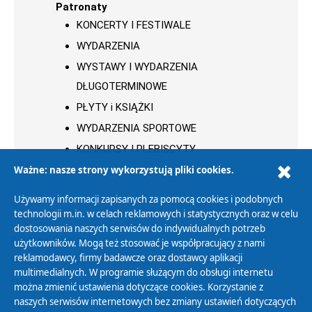
Patronaty
KONCERTY I FESTIWALE
WYDARZENIA
WYSTAWY I WYDARZENIA
DŁUGOTERMINOWE
PŁYTY i KSIĄŻKI
WYDARZENIA SPORTOWE
KONKURSY I PLEBISCYTY
Ważne: nasze strony wykorzystują pliki cookies.
Używamy informacji zapisanych za pomocą cookies i podobnych
technologii m.in. w celach reklamowych i statystycznych oraz w celu
dostosowania naszych serwisów do indywidualnych potrzeb
Polityka Prywatności
użytkowników. Mogą też stosować je współpracujący z nami
reklamodawcy, firmy badawcze oraz dostawcy aplikacji
Zasady korzystania z Serwisu
multimedialnych. W programie służącym do obsługi internetu
Organizacje Pożytku Publicznego
można zmienić ustawienia dotyczące cookies. Korzystanie z
Cyfryzacja DAB+
naszych serwisów internetowych bez zmiany ustawień dotyczących