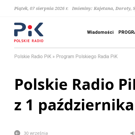
Piątek, 07 sierpnia 2026 r. Imieniny: Kajetana, Doroty, 
Wiadomości
PROGR
Polskie Radio PiK
Program Polskiego Radia PiK
Polskie Radio Pi
z 1 październik
30 września