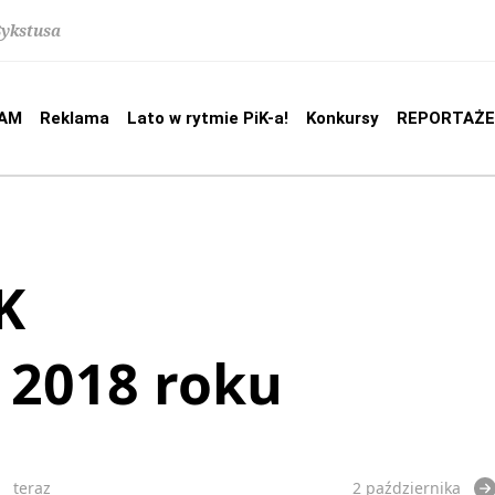
Sykstusa
AM
Reklama
Lato w rytmie PiK-a!
Konkursy
REPORTAŻE
K
a 2018 roku
teraz
2 października