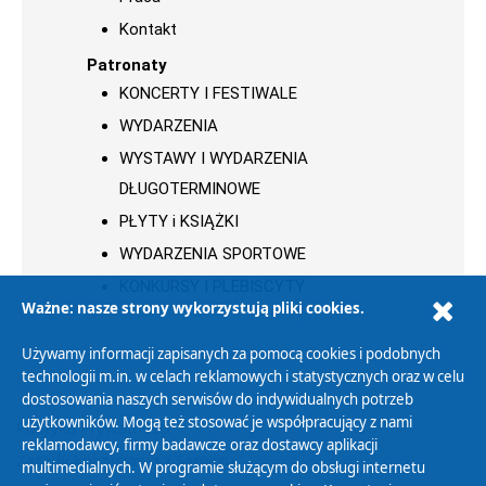
Kontakt
Patronaty
KONCERTY I FESTIWALE
WYDARZENIA
WYSTAWY I WYDARZENIA
DŁUGOTERMINOWE
PŁYTY i KSIĄŻKI
WYDARZENIA SPORTOWE
KONKURSY I PLEBISCYTY
Ważne: nasze strony wykorzystują pliki cookies.
Używamy informacji zapisanych za pomocą cookies i podobnych
technologii m.in. w celach reklamowych i statystycznych oraz w celu
dostosowania naszych serwisów do indywidualnych potrzeb
użytkowników. Mogą też stosować je współpracujący z nami
Polityka Prywatności
reklamodawcy, firmy badawcze oraz dostawcy aplikacji
Zasady korzystania z Serwisu
multimedialnych. W programie służącym do obsługi internetu