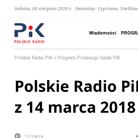
Sobota, 08 sierpnia 2026 r. Imieniny: Cypriana, Emilia
Wiadomości
PROGR
Polskie Radio PiK
Program Polskiego Radia PiK
Polskie Radio Pi
z 14 marca 2018
13 marca