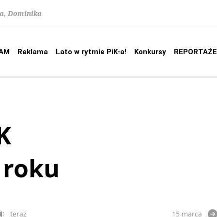
na, Dominika
AM
Reklama
Lato w rytmie PiK-a!
Konkursy
REPORTAŻE
K
 roku
teraz
15 marca