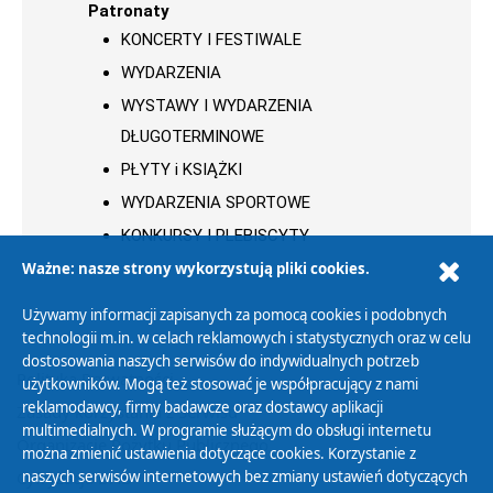
Patronaty
KONCERTY I FESTIWALE
WYDARZENIA
WYSTAWY I WYDARZENIA
DŁUGOTERMINOWE
PŁYTY i KSIĄŻKI
WYDARZENIA SPORTOWE
KONKURSY I PLEBISCYTY
Ważne: nasze strony wykorzystują pliki cookies.
Używamy informacji zapisanych za pomocą cookies i podobnych
technologii m.in. w celach reklamowych i statystycznych oraz w celu
dostosowania naszych serwisów do indywidualnych potrzeb
Polityka Prywatności
użytkowników. Mogą też stosować je współpracujący z nami
reklamodawcy, firmy badawcze oraz dostawcy aplikacji
Zasady korzystania z Serwisu
multimedialnych. W programie służącym do obsługi internetu
Organizacje Pożytku Publicznego
można zmienić ustawienia dotyczące cookies. Korzystanie z
Cyfryzacja DAB+
naszych serwisów internetowych bez zmiany ustawień dotyczących