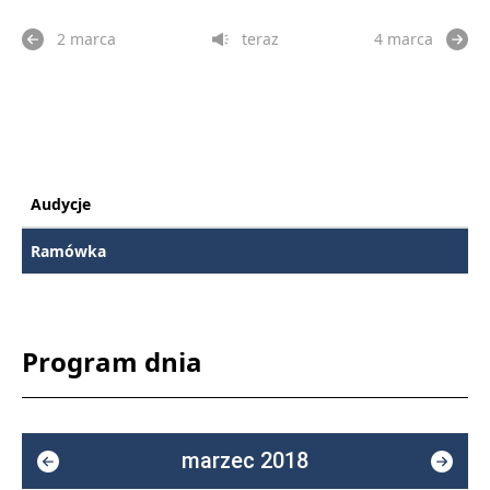
2 marca
teraz
4 marca
Audycje
Ramówka
Program dnia
marzec 2018