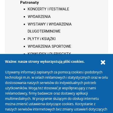
Patronaty
KONCERTY I FESTIWALE
WYDARZENIA
WYSTAWY I WYDARZENIA
DŁUGOTERMINOWE
PŁYTY i KSIĄŻKI
WYDARZENIA SPORTOWE
KONKURSY I PLEBISCYTY
Ważne: nasze strony wykorzystują pliki cookies.
Używamy informacji zapisanych za pomocą cookies i podobnych
technologii m.in. w celach reklamowych i statystycznych oraz w celu
dostosowania naszych serwisów do indywidualnych potrzeb
Polityka Prywatności
użytkowników. Mogą też stosować je współpracujący z nami
reklamodawcy, firmy badawcze oraz dostawcy aplikacji
Zasady korzystania z Serwisu
multimedialnych. W programie służącym do obsługi internetu
Organizacje Pożytku Publicznego
można zmienić ustawienia dotyczące cookies. Korzystanie z
Cyfryzacja DAB+
naszych serwisów internetowych bez zmiany ustawień dotyczących