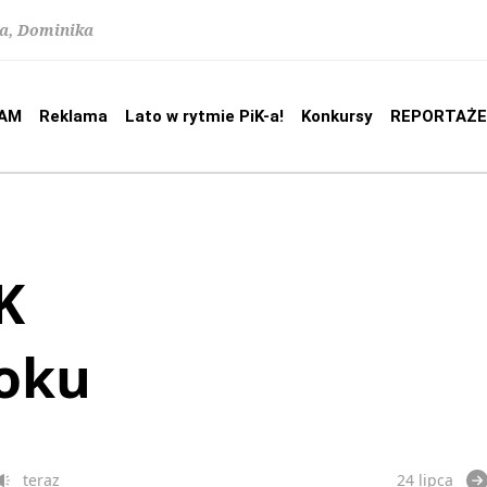
na, Dominika
AM
Reklama
Lato w rytmie PiK-a!
Konkursy
REPORTAŻE
K
roku
teraz
24 lipca