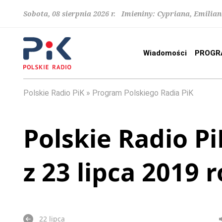
Sobota, 08 sierpnia 2026 r. Imieniny: Cypriana, Emilia
Wiadomości
PROGR
Polskie Radio PiK
Program Polskiego Radia PiK
Polskie Radio Pi
z 23 lipca 2019 
22 lipca