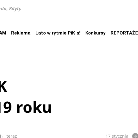
rda, Edyty
AM
Reklama
Lato w rytmie PiK-a!
Konkursy
REPORTAŻE
K
19 roku
teraz
17 stycznia