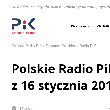
Niedziela, 09 sierpnia 2026 r. Imieniny: Romana, Rysza
Wiadomości
PROGR
Polskie Radio PiK
Program Polskiego Radia PiK
Polskie Radio Pi
z 16 stycznia 20
15 stycznia