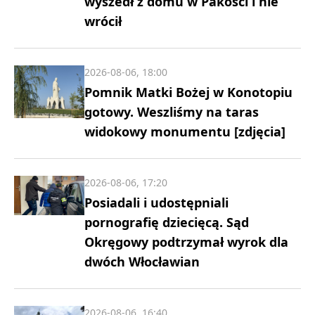
wyszedł z domu w Pakości i nie
wrócił
2026-08-06, 18:00
Pomnik Matki Bożej w Konotopiu
gotowy. Weszliśmy na taras
widokowy monumentu [zdjęcia]
2026-08-06, 17:20
Posiadali i udostępniali
pornografię dziecięcą. Sąd
Okręgowy podtrzymał wyrok dla
dwóch Włocławian
2026-08-06, 16:40