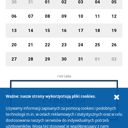
30
31
01
02
03
04
05
06
07
08
09
10
11
12
13
14
15
16
17
18
19
20
21
22
23
24
25
26
27
28
29
30
31
01
02
reklama
Ważne: nasze strony wykorzystują pliki cookies.
Używamy informacji zapisanych za pomocą cookies i podobnych
technologii m.in. w celach reklamowych i statystycznych oraz w celu
dostosowania naszych serwisów do indywidualnych potrzeb
użytkowników. Mogą też stosować je współpracujący z nami