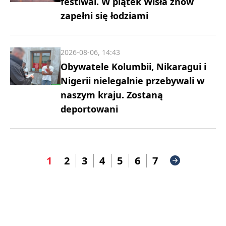
festiwal. W piątek Wisła znów
zapełni się łodziami
2026-08-06, 14:43
Obywatele Kolumbii, Nikaragui i
Nigerii nielegalnie przebywali w
naszym kraju. Zostaną
deportowani
1
2
3
4
5
6
7