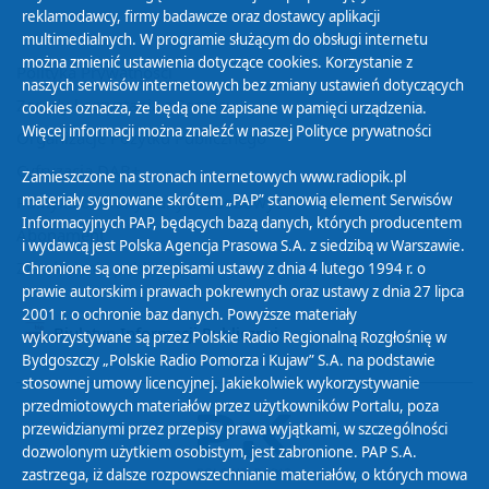
reklamodawcy, firmy badawcze oraz dostawcy aplikacji
multimedialnych. W programie służącym do obsługi internetu
można zmienić ustawienia dotyczące cookies. Korzystanie z
Polityka Prywatności
naszych serwisów internetowych bez zmiany ustawień dotyczących
Zasady korzystania z Serwisu
cookies oznacza, że będą one zapisane w pamięci urządzenia.
Więcej informacji można znaleźć w naszej
Polityce prywatności
Organizacje Pożytku Publicznego
Cyfryzacja DAB+
Zamieszczone na stronach internetowych www.radiopik.pl
materiały sygnowane skrótem „PAP” stanowią element Serwisów
Polityka ochrony danych osobowych
Informacyjnych PAP, będących bazą danych, których producentem
Abonament
i wydawcą jest Polska Agencja Prasowa S.A. z siedzibą w Warszawie.
Zamówienia publiczne
Chronione są one przepisami ustawy z dnia 4 lutego 1994 r. o
prawie autorskim i prawach pokrewnych oraz ustawy z dnia 27 lipca
2001 r. o ochronie baz danych. Powyższe materiały
Biuletyn Informacji Publicznej
wykorzystywane są przez Polskie Radio Regionalną Rozgłośnię w
Bydgoszczy „Polskie Radio Pomorza i Kujaw” S.A. na podstawie
stosownej umowy licencyjnej. Jakiekolwiek wykorzystywanie
przedmiotowych materiałów przez użytkowników Portalu, poza
przewidzianymi przez przepisy prawa wyjątkami, w szczególności
dozwolonym użytkiem osobistym, jest zabronione. PAP S.A.
zastrzega, iż dalsze rozpowszechnianie materiałów, o których mowa