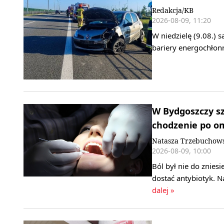
Redakcja/KB
2026-08-09, 11:20
W niedzielę (9.08.) 
bariery energochłonn
W Bydgoszczy s
chodzenie po o
Natasza Trzebuchows
2026-08-09, 10:00
Ból był nie do znies
dostać antybiotyk. N
dalej »