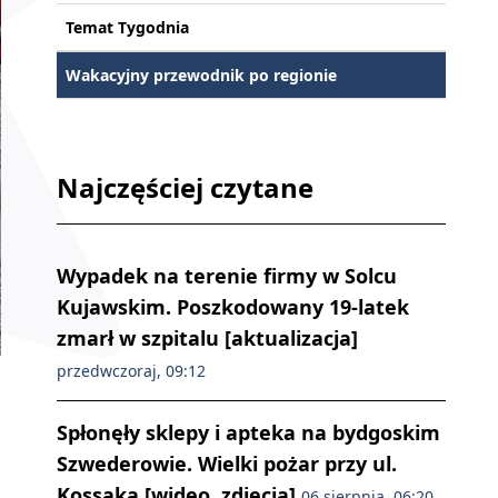
Temat Tygodnia
Wakacyjny przewodnik po regionie
Najczęściej czytane
Wypadek na terenie firmy w Solcu
Kujawskim. Poszkodowany 19-latek
zmarł w szpitalu [aktualizacja]
przedwczoraj, 09:12
Spłonęły sklepy i apteka na bydgoskim
Szwederowie. Wielki pożar przy ul.
Kossaka [wideo, zdjęcia]
06 sierpnia, 06:20