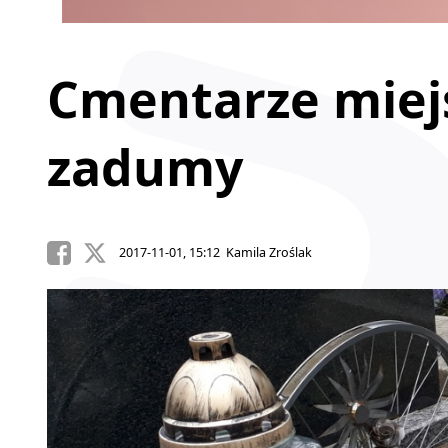
Cmentarze miej
zadumy
2017-11-01, 15:12 Kamila Zroślak