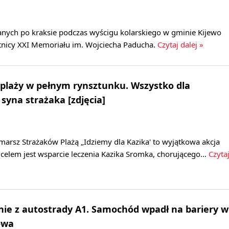
ych po kraksie podczas wyścigu kolarskiego w gminie Kijewo
stnicy XXI Memoriału im. Wojciecha Paducha.
Czytaj dalej »
plaży w pełnym rynsztunku. Wszystko dla
syna strażaka [zdjęcia]
marsz Strażaków Plażą „Idziemy dla Kazika' to wyjątkowa akcja
 celem jest wsparcie leczenia Kazika Sromka, chorującego…
Czyta
ie z autostrady A1. Samochód wpadł na bariery w
owa