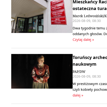
Mieszkańcy Raci
ostateczna tura
Marek Ledwosiński/
2026-08-09, 08:30
Dwa tygodnie temu ż
oddanych głosów. Do 
Czytaj dalej »
Toruńscy archeo
naukowym
PAP/DW
2026-08-09, 08:30
W prestiżowym czaso
czyli kobiety pochow
dalej »