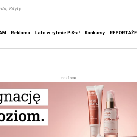
rda, Edyty
AM
Reklama
Lato w rytmie PiK-a!
Konkursy
REPORTAŻE
reklama