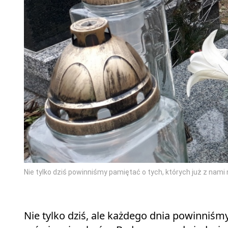
Nie tylko dziś powinniśmy pamiętać o tych, których już z nami 
Nie tylko dziś, ale każdego dnia powinniśmy