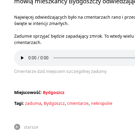
mówią mieszkańcy Bydgoszczy odwiedzając
Najwięcej odwiedzających było na cmentarzach rano i prze
święte w intencji zmarłych.
Zadumie sprzyjać będzie zapadający zmrok. To wtedy wielu 
cmentarzach.
Cmentarze dziś miejscem szczególnej zadumy.
Miejscowość:
Bydgoszcz
Tagi:
zaduma
,
Bydgoszcz
,
cmentarze
,
nekropolie
starsze