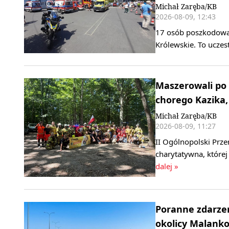
Michał Zaręba/KB
2026-08-09, 12:43
17 osób poszkodowan
Królewskie. To ucze
Maszerowali po 
chorego Kazika, 
Michał Zaręba/KB
2026-08-09, 11:27
II Ogólnopolski Prze
charytatywna, której
dalej »
Poranne zdarzen
okolicy Malank