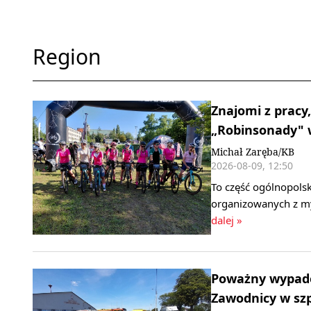
Region
Znajomi z pracy,
„Robinsonady" w
Michał Zaręba/KB
2026-08-09, 12:50
To część ogólnopols
organizowanych z my
dalej »
Poważny wypadek
Zawodnicy w szpi