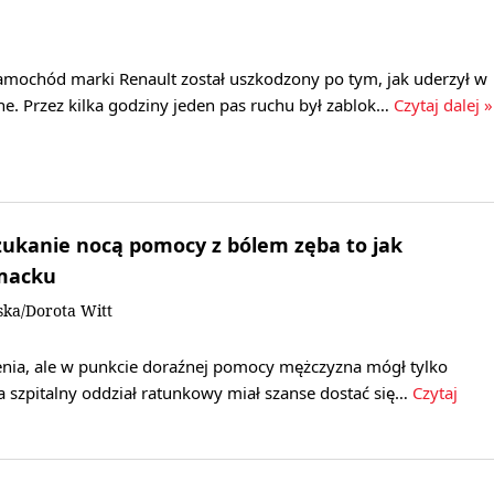
samochód marki Renault został uszkodzony po tym, jak uderzył w
e. Przez kilka godziny jeden pas ruchu był zablok…
Czytaj dalej »
zukanie nocą pomocy z bólem zęba to jak
macku
ka/Dorota Witt
ienia, ale w punkcie doraźnej pomocy mężczyzna mógł tylko
a szpitalny oddział ratunkowy miał szanse dostać się…
Czytaj