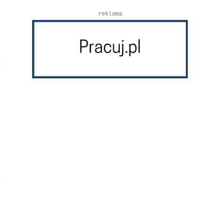
reklama
j