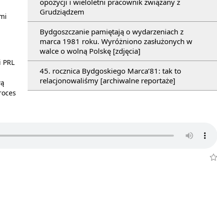
opozycji i wieloletni pracownik związany z
Grudziądzem
ami
Bydgoszczanie pamiętają o wydarzeniach z
marca 1981 roku. Wyróżniono zasłużonych w
walce o wolną Polskę [zdjęcia]
i PRL
45. rocznica Bydgoskiego Marca’81: tak to
relacjonowaliśmy [archiwalne reportaże]
wą
roces