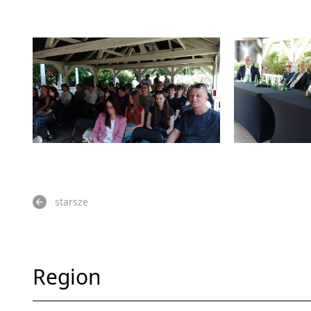
starsze
Region