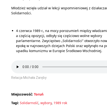
Młodzież wzięła udział w lekcji wspomnieniowej z działacz
Solidarności.
4 czerwca 1989 r., na mocy porozumień między władzam
a częścią opozycji, odbyły się częściowo wolne wybory
parlamentarne. Zwycięstwo „Solidarności” otworzyło no
epokę w najnowszych dziejach Polski oraz wpłynęło na p
upadku komunizmu w Europie Środkowo-Wschodniej.
Relacja Michała Zaręby
Miejscowość:
Toruń
Tagi:
Solidarność
,
wybory
,
1989 rok