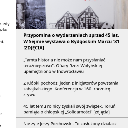
kiedy
ązku
Przypomina o wydarzeniach sprzed 45 lat.
a
W Sejmie wystawa o Bydgoskim Marcu '81
ni
.
[ZDJĘCIA]
„Tamta historia nie może nam przysłaniać
teraźniejszości". Ofiary Rzezi Wołyńskiej
upamiętniono w Inowrocławiu
Z Kłóbki pochodzi jeden z inicjatorów powstania
zabajkalskiego. Konferencja w 160. rocznicę
zrywu
ź
i
45 lat temu rolnicy zyskali swój związek. Toruń
pamięta o chłopskiej „Solidarności” [zdjęcia]
e
Nie żyje Jerzy Piechowski. To zasłużony działacz
O