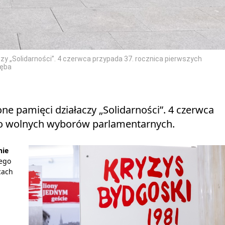
zy „Solidarności”. 4 czerwca przypada 37. rocznica pierwszych
ręba
ne pamięci działaczy „Solidarności”. 4 czerwca
wo wolnych wyborów parlamentarnych.
nie
nego
cach