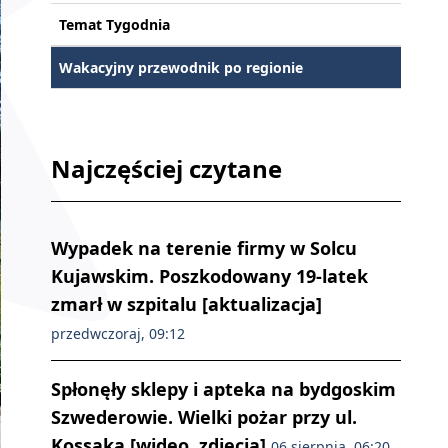
Temat Tygodnia
Wakacyjny przewodnik po regionie
Najczęściej czytane
Wypadek na terenie firmy w Solcu
Kujawskim. Poszkodowany 19-latek
zmarł w szpitalu [aktualizacja]
przedwczoraj, 09:12
Spłonęły sklepy i apteka na bydgoskim
Szwederowie. Wielki pożar przy ul.
Kossaka [wideo, zdjęcia]
06 sierpnia, 06:20