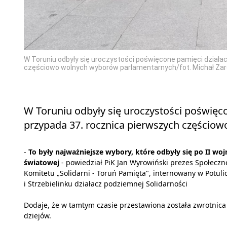
W Toruniu odbyły się uroczystości poświęcone pamięci działac
częściowo wolnych wyborów parlamentarnych/fot. Michał Za
W Toruniu odbyły się uroczystości poświęco
przypada 37. rocznica pierwszych częścio
-
To były najważniejsze wybory, które odbyły się po II woj
światowej
- powiedział PiK Jan Wyrowiński prezes Społecz
Komitetu „Solidarni - Toruń Pamięta", internowany w Potuli
i Strzebielinku działacz podziemnej Solidarności
Dodaje, że w tamtym czasie przestawiona została zwrotnica
dziejów.