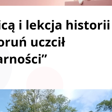
ą i lekcja historii
oruń uczcił
arności”