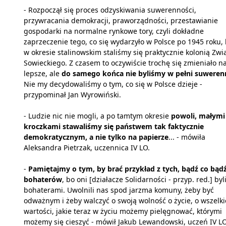
- Rozpoczął się proces odzyskiwania suwerenności,
przywracania demokracji, praworządności, przestawianie
gospodarki na normalne rynkowe tory, czyli dokładne
zaprzeczenie tego, co się wydarzyło w Polsce po 1945 roku, 
w okresie stalinowskim staliśmy się praktycznie kolonią Zwi
Sowieckiego. Z czasem to oczywiście trochę się zmieniało n
lepsze, ale
do samego końca nie byliśmy w pełni suweren
Nie my decydowaliśmy o tym, co się w Polsce dzieje -
przypominał Jan Wyrowiński.
- Ludzie nic nie mogli, a po tamtym okresie
powoli, małymi
kroczkami stawaliśmy się państwem tak faktycznie
demokratycznym, a nie tylko na papierze
... - mówiła
Aleksandra Pietrzak, uczennica IV LO.
-
Pamiętajmy o tym, by brać przykład z tych, bądź co bąd
bohaterów
, bo oni [działacze Solidarności - przyp. red.] byl
bohaterami. Uwolnili nas spod jarzma komuny, żeby być
odważnym i żeby walczyć o swoją wolność o życie, o wszelki
wartości, jakie teraz w życiu możemy pielęgnować, którymi
możemy się cieszyć - mówił Jakub Lewandowski, uczeń IV L