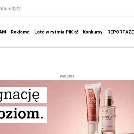
rda, Edyty
AM
Reklama
Lato w rytmie PiK-a!
Konkursy
REPORTAŻE
reklama