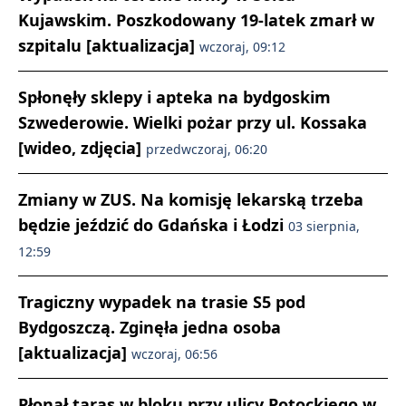
Kujawskim. Poszkodowany 19-latek zmarł w
szpitalu [aktualizacja]
wczoraj, 09:12
Spłonęły sklepy i apteka na bydgoskim
Szwederowie. Wielki pożar przy ul. Kossaka
[wideo, zdjęcia]
przedwczoraj, 06:20
Zmiany w ZUS. Na komisję lekarską trzeba
będzie jeździć do Gdańska i Łodzi
03 sierpnia,
12:59
Tragiczny wypadek na trasie S5 pod
Bydgoszczą. Zginęła jedna osoba
[aktualizacja]
wczoraj, 06:56
Płonął taras w bloku przy ulicy Potockiego w