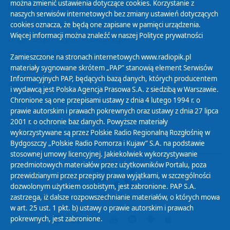
można zmienić ustawienia dotyczące cookies. Korzystanie z
Polityka Prywatności
naszych serwisów internetowych bez zmiany ustawień dotyczących
Zasady korzystania z Serwisu
cookies oznacza, że będą one zapisane w pamięci urządzenia.
Więcej informacji można znaleźć w naszej
Polityce prywatności
Organizacje Pożytku Publicznego
Cyfryzacja DAB+
Zamieszczone na stronach internetowych www.radiopik.pl
materiały sygnowane skrótem „PAP” stanowią element Serwisów
Polityka ochrony danych osobowych
Informacyjnych PAP, będących bazą danych, których producentem
Abonament
i wydawcą jest Polska Agencja Prasowa S.A. z siedzibą w Warszawie.
Zamówienia publiczne
Chronione są one przepisami ustawy z dnia 4 lutego 1994 r. o
prawie autorskim i prawach pokrewnych oraz ustawy z dnia 27 lipca
2001 r. o ochronie baz danych. Powyższe materiały
Biuletyn Informacji Publicznej
wykorzystywane są przez Polskie Radio Regionalną Rozgłośnię w
Bydgoszczy „Polskie Radio Pomorza i Kujaw” S.A. na podstawie
stosownej umowy licencyjnej. Jakiekolwiek wykorzystywanie
przedmiotowych materiałów przez użytkowników Portalu, poza
przewidzianymi przez przepisy prawa wyjątkami, w szczególności
dozwolonym użytkiem osobistym, jest zabronione. PAP S.A.
zastrzega, iż dalsze rozpowszechnianie materiałów, o których mowa
w art. 25 ust. 1 pkt. b) ustawy o prawie autorskim i prawach
pokrewnych, jest zabronione.