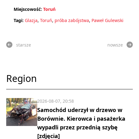
Miejscowość:
Toruń
Tagi:
Glazja
,
Toruń
,
próba zabójstwa
,
Paweł Gulewski
starsze
nowsze
Region
2026-08-07, 20:58
Samochód uderzył w drzewo w
Borównie. Kierowca i pasażerka
wypadli przez przednią szybę
[zdjęcia]