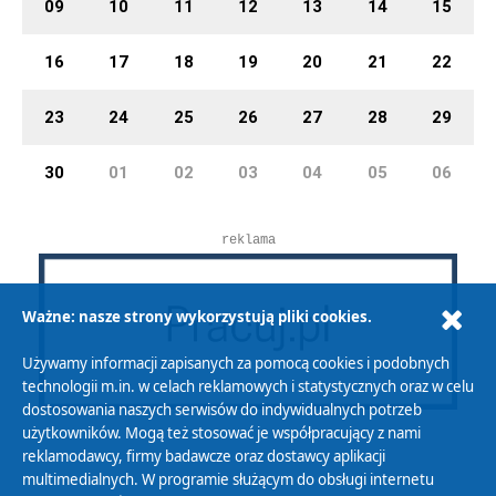
09
10
11
12
13
14
15
16
17
18
19
20
21
22
23
24
25
26
27
28
29
30
01
02
03
04
05
06
reklama
Ważne: nasze strony wykorzystują pliki cookies.
Używamy informacji zapisanych za pomocą cookies i podobnych
technologii m.in. w celach reklamowych i statystycznych oraz w celu
dostosowania naszych serwisów do indywidualnych potrzeb
użytkowników. Mogą też stosować je współpracujący z nami
reklamodawcy, firmy badawcze oraz dostawcy aplikacji
multimedialnych. W programie służącym do obsługi internetu