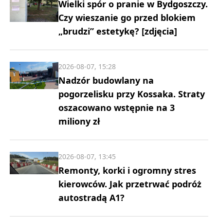
Wielki spór o pranie w Bydgoszczy.
Czy wieszanie go przed blokiem
„brudzi” estetykę? [zdjęcia]
2026-08-07, 15:28
Nadzór budowlany na
pogorzelisku przy Kossaka. Straty
oszacowano wstępnie na 3
miliony zł
2026-08-07, 13:45
Remonty, korki i ogromny stres
kierowców. Jak przetrwać podróż
autostradą A1?