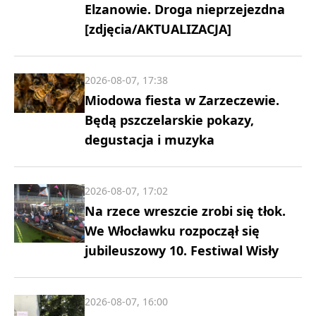
Elzanowie. Droga nieprzejezdna
[zdjęcia/AKTUALIZACJA]
2026-08-07, 17:38
Miodowa fiesta w Zarzeczewie.
Będą pszczelarskie pokazy,
degustacja i muzyka
2026-08-07, 17:02
Na rzece wreszcie zrobi się tłok.
We Włocławku rozpoczął się
jubileuszowy 10. Festiwal Wisły
2026-08-07, 16:00