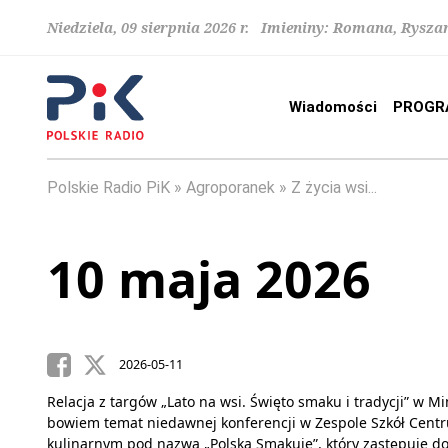
Niedziela, 09 sierpnia 2026 r. Imieniny: Romana, Rysza
Wiadomości
PROGR
Polskie Radio PiK
Agroporanek
Z życia wsi...
10 maja 2026
2026-05-11
Relacja z targów „Lato na wsi. Święto smaku i tradycji” w M
bowiem temat niedawnej konferencji w Zespole Szkół Centr
kulinarnym pod nazwą „Polska Smakuje”, który zastępuje 