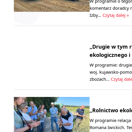
W programie o tegoro
komentarz doradcy 
Izby…
Czytaj dalej »
„Drugie w tym r
ekologicznego i
W programie: drugie
woj. kujawsko-pomor
zbożach…
Czytaj dale
„Rolnictwo ekol
W programie relacja
Romana Iwickich. Te