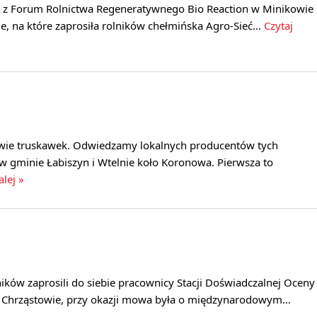
a z Forum Rolnictwa Regeneratywnego Bio Reaction w Minikowie
ie, na które zaprosiła rolników chełmińska Agro-Sieć…
Czytaj
wie truskawek. Odwiedzamy lokalnych producentów tych
w gminie Łabiszyn i Wtelnie koło Koronowa. Pierwsza to
alej »
ników zaprosili do siebie pracownicy Stacji Doświadczalnej Oceny
hrząstowie, przy okazji mowa była o międzynarodowym…