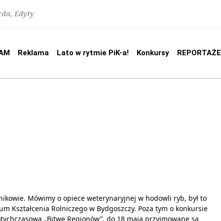
rda, Edyty
AM
Reklama
Lato w rytmie PiK-a!
Konkursy
REPORTAŻE
inikowie. Mówimy o opiece weterynaryjnej w hodowli ryb, był to
um Kształcenia Rolniczego w Bydgoszczy. Poza tym o konkursie
dotychczasową „Bitwę Regionów”, do 18 maja przyjmowane są