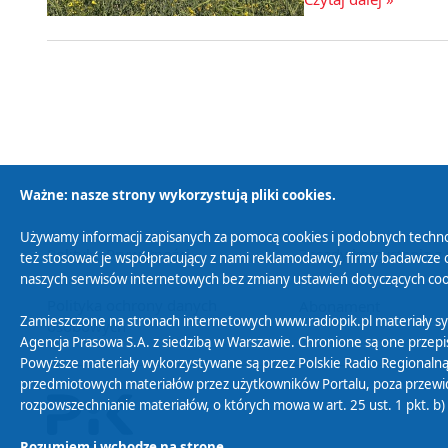
Ważne: nasze strony wykorzystują pliki cookies.
Używamy informacji zapisanych za pomocą cookies i podobnych techno
Polityka Prywatności
Zasady korzystania z
też stosować je współpracujący z nami reklamodawcy, firmy badawcze o
naszych serwisów internetowych bez zmiany ustawień dotyczących cook
Polityka ochrony danych
Abonament
Zamieszczone na stronach internetowych www.radiopik.pl materiały 
osobowych
Agencja Prasowa S.A. z siedzibą w Warszawie. Chronione są one przepis
Powyższe materiały wykorzystywane są przez Polskie Radio Regionalną
przedmiotowych materiałów przez użytkowników Portalu, poza przewidz
rozpowszechnianie materiałów, o których mowa w art. 25 ust. 1 pkt. b
Rozumiem i wchodzę na stronę