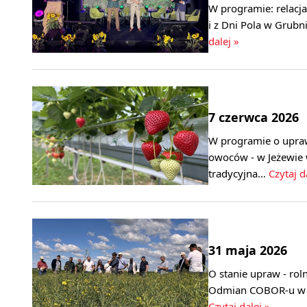
W programie: relacj
i z Dni Pola w Grubn
dalej »
7 czerwca 2026
W programie o upra
owoców - w Jeżewie 
tradycyjna…
Czytaj d
31 maja 2026
O stanie upraw - rol
Odmian COBOR-u w C
Czytaj dalej »