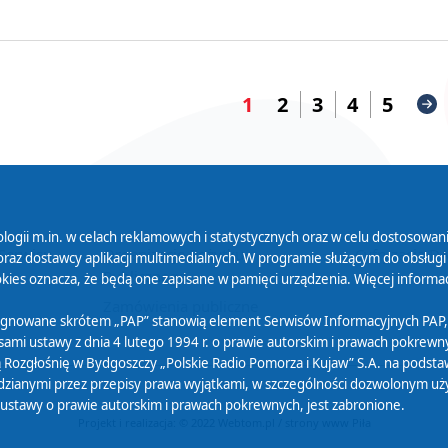
1
2
3
4
5
logii m.in. w celach reklamowych i statystycznych oraz w celu dostosow
 Serwisu
Organizacje Pożytku
Cyfryzacja D
raz dostawcy aplikacji multimedialnych. W programie służącym do obsługi
Publicznego
ies oznacza, że będą one zapisane w pamięci urządzenia. Więcej informac
Zamówienia publiczne
sygnowane skrótem „PAP” stanowią element Serwisów Informacyjnych PAP,
ami ustawy z dnia 4 lutego 1994 r. o prawie autorskim i prawach pokrewnyc
 Rozgłośnię w Bydgoszczy „Polskie Radio Pomorza i Kujaw” S.A. na podsta
ianymi przez przepisy prawa wyjątkami, w szczególności dozwolonym użytk
) ustawy o prawie autorskim i prawach pokrewnych, jest zabronione.
Projekt i realizacja: © 2022
Webtom.pl
/
strony www Piła