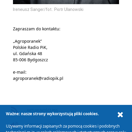
Ireneusz Sanger/fot.: Piotr Ulanowski
Zapraszam do kontaktu:
„Agroporanek”
Polskie Radio PiK,
ul. Gdańska 48
85-006 Bydgoszcz
e-mail:
agroporanek@radiopik.pl
AKTUALNOŚCI RSS
Ważne: nasze strony wykorzystują pliki cookies.
PODCAST AUDIO
Używamy informacji zapisanych za pomocą cookies i podobnych