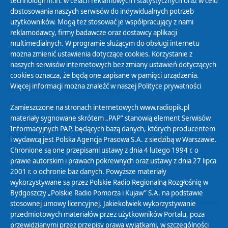
technologii m.in. w celach reklamowych i statystycznych oraz w celu
dostosowania naszych serwisów do indywidualnych potrzeb
użytkowników. Mogą też stosować je współpracujący z nami
reklamodawcy, firmy badawcze oraz dostawcy aplikacji
multimedialnych. W programie służącym do obsługi internetu
można zmienić ustawienia dotyczące cookies. Korzystanie z
Polityka Prywatności
naszych serwisów internetowych bez zmiany ustawień dotyczących
Zasady korzystania z Serwisu
cookies oznacza, że będą one zapisane w pamięci urządzenia.
Więcej informacji można znaleźć w naszej
Polityce prywatności
Organizacje Pożytku Publicznego
Cyfryzacja DAB+
Zamieszczone na stronach internetowych www.radiopik.pl
materiały sygnowane skrótem „PAP” stanowią element Serwisów
Polityka ochrony danych osobowych
Informacyjnych PAP, będących bazą danych, których producentem
Abonament
i wydawcą jest Polska Agencja Prasowa S.A. z siedzibą w Warszawie.
Zamówienia publiczne
Chronione są one przepisami ustawy z dnia 4 lutego 1994 r. o
prawie autorskim i prawach pokrewnych oraz ustawy z dnia 27 lipca
2001 r. o ochronie baz danych. Powyższe materiały
Biuletyn Informacji Publicznej
wykorzystywane są przez Polskie Radio Regionalną Rozgłośnię w
Bydgoszczy „Polskie Radio Pomorza i Kujaw” S.A. na podstawie
stosownej umowy licencyjnej. Jakiekolwiek wykorzystywanie
przedmiotowych materiałów przez użytkowników Portalu, poza
przewidzianymi przez przepisy prawa wyjątkami, w szczególności