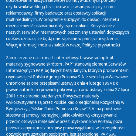
dostosowania naszych serwisów do indywidualnych potrzeb
użytkowników. Mogą też stosować je współpracujący z nami
reklamodawcy, firmy badawcze oraz dostawcy aplikacji
multimedialnych. W programie służącym do obsługi internetu
można zmienić ustawienia dotyczące cookies. Korzystanie z
Polityka Prywatności
naszych serwisów internetowych bez zmiany ustawień dotyczących
Zasady korzystania z Serwisu
cookies oznacza, że będą one zapisane w pamięci urządzenia.
Więcej informacji można znaleźć w naszej
Polityce prywatności
Organizacje Pożytku Publicznego
Cyfryzacja DAB+
Zamieszczone na stronach internetowych www.radiopik.pl
materiały sygnowane skrótem „PAP” stanowią element Serwisów
Polityka ochrony danych osobowych
Informacyjnych PAP, będących bazą danych, których producentem
Abonament
i wydawcą jest Polska Agencja Prasowa S.A. z siedzibą w Warszawie.
Zamówienia publiczne
Chronione są one przepisami ustawy z dnia 4 lutego 1994 r. o
prawie autorskim i prawach pokrewnych oraz ustawy z dnia 27 lipca
2001 r. o ochronie baz danych. Powyższe materiały
Biuletyn Informacji Publicznej
wykorzystywane są przez Polskie Radio Regionalną Rozgłośnię w
Bydgoszczy „Polskie Radio Pomorza i Kujaw” S.A. na podstawie
stosownej umowy licencyjnej. Jakiekolwiek wykorzystywanie
przedmiotowych materiałów przez użytkowników Portalu, poza
przewidzianymi przez przepisy prawa wyjątkami, w szczególności
dozwolonym użytkiem osobistym, jest zabronione. PAP S.A.