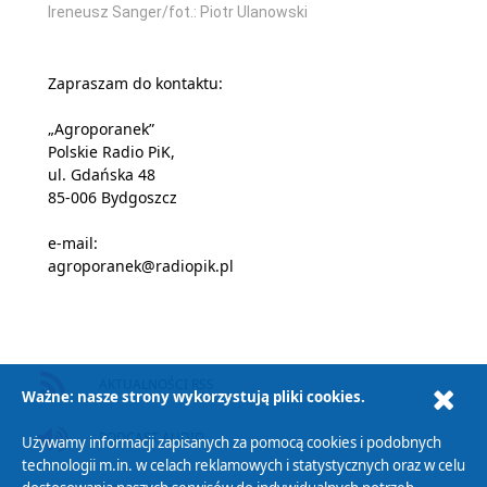
Ireneusz Sanger/fot.: Piotr Ulanowski
Zapraszam do kontaktu:
„Agroporanek”
Polskie Radio PiK,
ul. Gdańska 48
85-006 Bydgoszcz
e-mail:
agroporanek@radiopik.pl
AKTUALNOŚCI RSS
Ważne: nasze strony wykorzystują pliki cookies.
PODCAST AUDIO
Używamy informacji zapisanych za pomocą cookies i podobnych
technologii m.in. w celach reklamowych i statystycznych oraz w celu