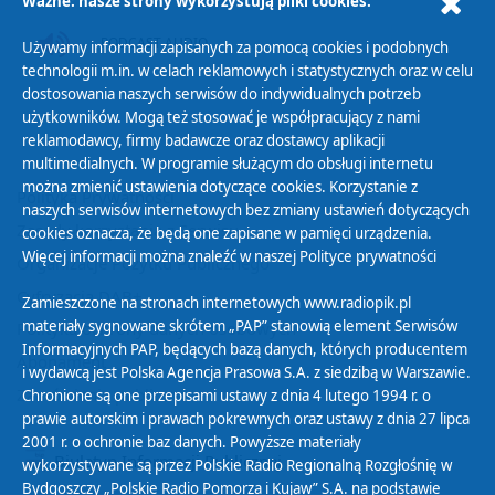
Ważne: nasze strony wykorzystują pliki cookies.
PODCAST AUDIO
Używamy informacji zapisanych za pomocą cookies i podobnych
technologii m.in. w celach reklamowych i statystycznych oraz w celu
dostosowania naszych serwisów do indywidualnych potrzeb
użytkowników. Mogą też stosować je współpracujący z nami
reklamodawcy, firmy badawcze oraz dostawcy aplikacji
multimedialnych. W programie służącym do obsługi internetu
można zmienić ustawienia dotyczące cookies. Korzystanie z
Polityka Prywatności
naszych serwisów internetowych bez zmiany ustawień dotyczących
Zasady korzystania z Serwisu
cookies oznacza, że będą one zapisane w pamięci urządzenia.
Więcej informacji można znaleźć w naszej
Polityce prywatności
Organizacje Pożytku Publicznego
Cyfryzacja DAB+
Zamieszczone na stronach internetowych www.radiopik.pl
materiały sygnowane skrótem „PAP” stanowią element Serwisów
Polityka ochrony danych osobowych
Informacyjnych PAP, będących bazą danych, których producentem
Abonament
i wydawcą jest Polska Agencja Prasowa S.A. z siedzibą w Warszawie.
Zamówienia publiczne
Chronione są one przepisami ustawy z dnia 4 lutego 1994 r. o
prawie autorskim i prawach pokrewnych oraz ustawy z dnia 27 lipca
2001 r. o ochronie baz danych. Powyższe materiały
Biuletyn Informacji Publicznej
wykorzystywane są przez Polskie Radio Regionalną Rozgłośnię w
Bydgoszczy „Polskie Radio Pomorza i Kujaw” S.A. na podstawie