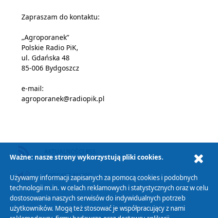
Zapraszam do kontaktu:
„Agroporanek”
Polskie Radio PiK,
ul. Gdańska 48
85-006 Bydgoszcz
e-mail:
agroporanek@radiopik.pl
AKTUALNOŚCI RSS
Ważne: nasze strony wykorzystują pliki cookies.
PODCAST AUDIO
Używamy informacji zapisanych za pomocą cookies i podobnych
technologii m.in. w celach reklamowych i statystycznych oraz w celu
dostosowania naszych serwisów do indywidualnych potrzeb
użytkowników. Mogą też stosować je współpracujący z nami