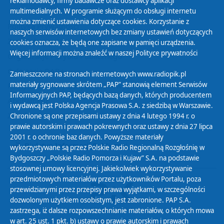
reklamodawcy, firmy badawcze oraz dostawcy aplikacji
multimedialnych. W programie służącym do obsługi internetu
można zmienić ustawienia dotyczące cookies. Korzystanie z
Polityka Prywatności
naszych serwisów internetowych bez zmiany ustawień dotyczących
Zasady korzystania z Serwisu
cookies oznacza, że będą one zapisane w pamięci urządzenia.
Więcej informacji można znaleźć w naszej
Polityce prywatności
Organizacje Pożytku Publicznego
Cyfryzacja DAB+
Zamieszczone na stronach internetowych www.radiopik.pl
materiały sygnowane skrótem „PAP” stanowią element Serwisów
Polityka ochrony danych osobowych
Informacyjnych PAP, będących bazą danych, których producentem
Abonament
i wydawcą jest Polska Agencja Prasowa S.A. z siedzibą w Warszawie.
Zamówienia publiczne
Chronione są one przepisami ustawy z dnia 4 lutego 1994 r. o
prawie autorskim i prawach pokrewnych oraz ustawy z dnia 27 lipca
2001 r. o ochronie baz danych. Powyższe materiały
Biuletyn Informacji Publicznej
wykorzystywane są przez Polskie Radio Regionalną Rozgłośnię w
Bydgoszczy „Polskie Radio Pomorza i Kujaw” S.A. na podstawie
stosownej umowy licencyjnej. Jakiekolwiek wykorzystywanie
przedmiotowych materiałów przez użytkowników Portalu, poza
przewidzianymi przez przepisy prawa wyjątkami, w szczególności
dozwolonym użytkiem osobistym, jest zabronione. PAP S.A.
zastrzega, iż dalsze rozpowszechnianie materiałów, o których mowa
w art. 25 ust. 1 pkt. b) ustawy o prawie autorskim i prawach