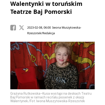
Walentynki w toruńskim
Teatrze Baj Pomorski
2023-02-08, 06:00 Iwona Muszytowska-
Rzeszotek/Redakcja
Grażyna Rutkowska–Kusa wystąpi na deskach Teatru
Baj Pomorski w ramach recitalu piosenek z okazji
Walentynek./Fot. Iwona Muszytowska-Rzeszotek