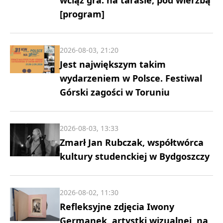
[program]
2026-08-03, 21:20
Jest największym takim
wydarzeniem w Polsce. Festiwal
Górski zagości w Toruniu
2026-08-03, 13:33
Zmarł Jan Rubczak, współtwórca
kultury studenckiej w Bydgoszczy
2026-08-02, 11:30
Refleksyjne zdjęcia Iwony
Germanek, artystki wizualnej, na