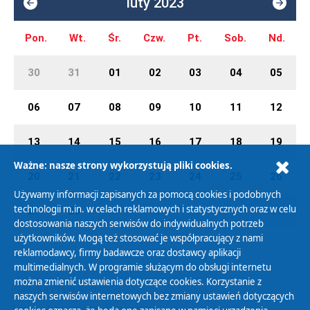
luty 2023
Pon.
Wt.
Śr.
Czw.
Pt.
Sob.
Nd.
30
31
01
02
03
04
05
06
07
08
09
10
11
12
13
14
15
16
17
18
19
Ważne: nasze strony wykorzystują pliki cookies.
20
21
22
23
24
25
26
Używamy informacji zapisanych za pomocą cookies i podobnych
technologii m.in. w celach reklamowych i statystycznych oraz w celu
27
28
01
02
03
04
05
dostosowania naszych serwisów do indywidualnych potrzeb
użytkowników. Mogą też stosować je współpracujący z nami
reklamodawcy, firmy badawcze oraz dostawcy aplikacji
multimedialnych. W programie służącym do obsługi internetu
można zmienić ustawienia dotyczące cookies. Korzystanie z
Polityka Prywatności
naszych serwisów internetowych bez zmiany ustawień dotyczących
Zasady korzystania z Serwisu