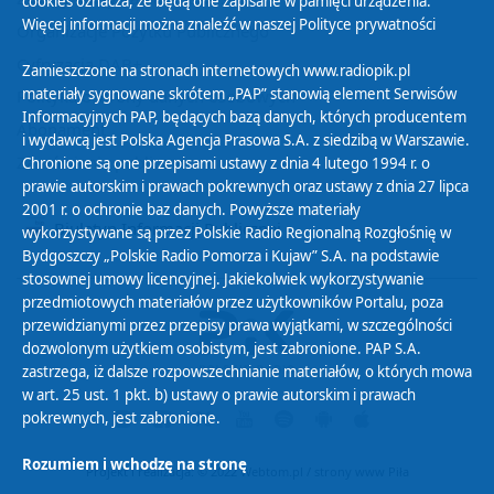
cookies oznacza, że będą one zapisane w pamięci urządzenia.
Więcej informacji można znaleźć w naszej
Polityce prywatności
Organizacje Pożytku Publicznego
Cyfryzacja DAB+
Zamieszczone na stronach internetowych www.radiopik.pl
materiały sygnowane skrótem „PAP” stanowią element Serwisów
Polityka ochrony danych osobowych
Informacyjnych PAP, będących bazą danych, których producentem
Abonament
i wydawcą jest Polska Agencja Prasowa S.A. z siedzibą w Warszawie.
Zamówienia publiczne
Chronione są one przepisami ustawy z dnia 4 lutego 1994 r. o
prawie autorskim i prawach pokrewnych oraz ustawy z dnia 27 lipca
2001 r. o ochronie baz danych. Powyższe materiały
Biuletyn Informacji Publicznej
wykorzystywane są przez Polskie Radio Regionalną Rozgłośnię w
Bydgoszczy „Polskie Radio Pomorza i Kujaw” S.A. na podstawie
stosownej umowy licencyjnej. Jakiekolwiek wykorzystywanie
przedmiotowych materiałów przez użytkowników Portalu, poza
przewidzianymi przez przepisy prawa wyjątkami, w szczególności
dozwolonym użytkiem osobistym, jest zabronione. PAP S.A.
zastrzega, iż dalsze rozpowszechnianie materiałów, o których mowa
w art. 25 ust. 1 pkt. b) ustawy o prawie autorskim i prawach
pokrewnych, jest zabronione.
Rozumiem i wchodzę na stronę
Projekt i realizacja: © 2022
Webtom.pl
/
strony www Piła