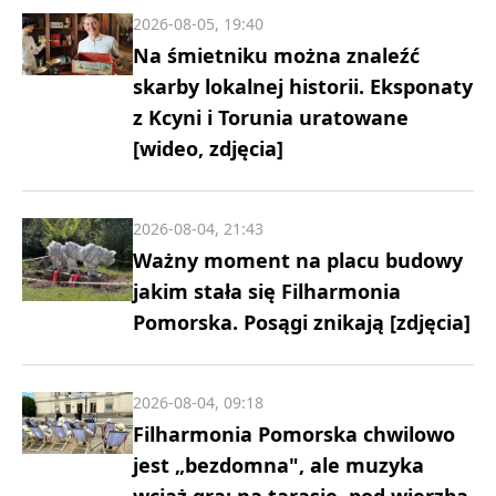
2026-08-05, 19:40
Na śmietniku można znaleźć
skarby lokalnej historii. Eksponaty
z Kcyni i Torunia uratowane
[wideo, zdjęcia]
2026-08-04, 21:43
Ważny moment na placu budowy
jakim stała się Filharmonia
Pomorska. Posągi znikają [zdjęcia]
2026-08-04, 09:18
Filharmonia Pomorska chwilowo
jest „bezdomna", ale muzyka
wciąż gra: na tarasie, pod wierzbą