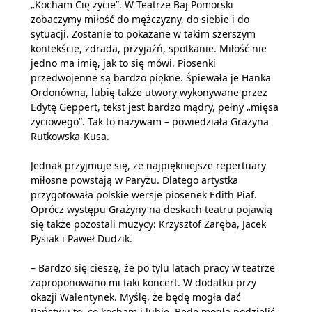
„Kocham Cię życie”. W Teatrze Baj Pomorski
zobaczymy miłość do mężczyzny, do siebie i do
sytuacji. Zostanie to pokazane w takim szerszym
kontekście, zdrada, przyjaźń, spotkanie. Miłość nie
jedno ma imię, jak to się mówi. Piosenki
przedwojenne są bardzo piękne. Śpiewała je Hanka
Ordonówna, lubię także utwory wykonywane przez
Edytę Geppert, tekst jest bardzo mądry, pełny „mięsa
życiowego”. Tak to nazywam – powiedziała Grażyna
Rutkowska-Kusa.
Jednak przyjmuje się, że najpiękniejsze repertuary
miłosne powstają w Paryżu. Dlatego artystka
przygotowała polskie wersje piosenek Edith Piaf.
Oprócz występu Grażyny na deskach teatru pojawią
się także pozostali muzycy: Krzysztof Zaręba, Jacek
Pysiak i Paweł Dudzik.
– Bardzo się cieszę, że po tylu latach pracy w teatrze
zaproponowano mi taki koncert. W dodatku przy
okazji Walentynek. Myślę, że będę mogła dać
Państwu to, co kocham i lubię. Będę mogła podzielić