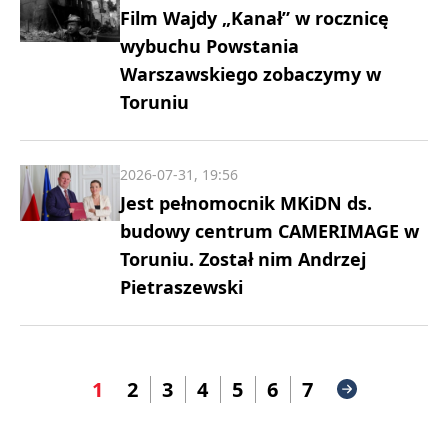
Film Wajdy „Kanał” w rocznicę
wybuchu Powstania
Warszawskiego zobaczymy w
Toruniu
2026-07-31, 19:56
Jest pełnomocnik MKiDN ds.
budowy centrum CAMERIMAGE w
Toruniu. Został nim Andrzej
Pietraszewski
1
2
3
4
5
6
7