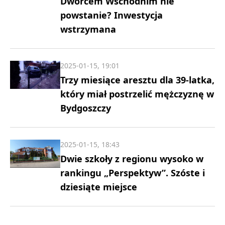
Dworcem Wschodnim nie
powstanie? Inwestycja
wstrzymana
2025-01-15, 19:01
Trzy miesiące aresztu dla 39-latka,
który miał postrzelić mężczyznę w
Bydgoszczy
2025-01-15, 18:43
Dwie szkoły z regionu wysoko w
rankingu „Perspektyw”. Szóste i
dziesiąte miejsce