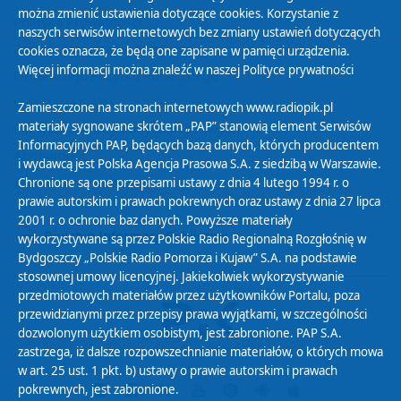
można zmienić ustawienia dotyczące cookies. Korzystanie z
Polityka Prywatności
naszych serwisów internetowych bez zmiany ustawień dotyczących
Zasady korzystania z Serwisu
cookies oznacza, że będą one zapisane w pamięci urządzenia.
Więcej informacji można znaleźć w naszej
Polityce prywatności
Organizacje Pożytku Publicznego
Cyfryzacja DAB+
Zamieszczone na stronach internetowych www.radiopik.pl
materiały sygnowane skrótem „PAP” stanowią element Serwisów
Polityka ochrony danych osobowych
Informacyjnych PAP, będących bazą danych, których producentem
Abonament
i wydawcą jest Polska Agencja Prasowa S.A. z siedzibą w Warszawie.
Zamówienia publiczne
Chronione są one przepisami ustawy z dnia 4 lutego 1994 r. o
prawie autorskim i prawach pokrewnych oraz ustawy z dnia 27 lipca
2001 r. o ochronie baz danych. Powyższe materiały
Biuletyn Informacji Publicznej
wykorzystywane są przez Polskie Radio Regionalną Rozgłośnię w
Bydgoszczy „Polskie Radio Pomorza i Kujaw” S.A. na podstawie
stosownej umowy licencyjnej. Jakiekolwiek wykorzystywanie
przedmiotowych materiałów przez użytkowników Portalu, poza
przewidzianymi przez przepisy prawa wyjątkami, w szczególności
dozwolonym użytkiem osobistym, jest zabronione. PAP S.A.
zastrzega, iż dalsze rozpowszechnianie materiałów, o których mowa
w art. 25 ust. 1 pkt. b) ustawy o prawie autorskim i prawach
pokrewnych, jest zabronione.