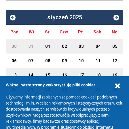
styczeń 2025
Pon.
Wt.
Śr.
Czw.
Pt.
Sob.
Nd.
30
31
01
02
03
04
05
06
07
08
09
10
11
12
13
14
15
16
17
18
19
Ważne: nasze strony wykorzystują pliki cookies.
20
21
22
23
24
25
26
Używamy informacji zapisanych za pomocą cookies i podobnych
technologii m.in. w celach reklamowych i statystycznych oraz w celu
27
28
29
30
31
01
02
dostosowania naszych serwisów do indywidualnych potrzeb
użytkowników. Mogą też stosować je współpracujący z nami
reklamodawcy, firmy badawcze oraz dostawcy aplikacji
multimedialnych. W programie służącym do obsługi internetu