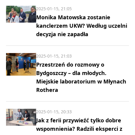
2025-01-15, 21:05
Monika Matowska zostanie
kanclerzem UKW? Według uczelni
decyzja nie zapadła
2025-01-15, 21:03
Przestrzeń do rozmowy o
Bydgoszczy – dla młodych.
Miejskie laboratorium w Młynach
Rothera
2025-01-15, 20:33
Jak z ferii przywieźć tylko dobre
wspomnienia? Radzili eksperci z