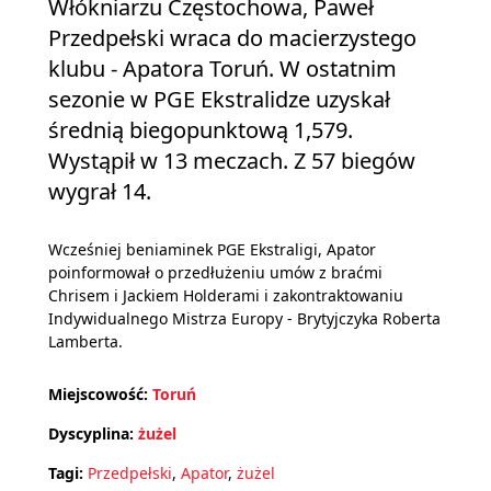
Włókniarzu Częstochowa, Paweł
Przedpełski wraca do macierzystego
klubu - Apatora Toruń. W ostatnim
sezonie w PGE Ekstralidze uzyskał
średnią biegopunktową 1,579.
Wystąpił w 13 meczach. Z 57 biegów
wygrał 14.
Wcześniej beniaminek PGE Ekstraligi, Apator
poinformował o przedłużeniu umów z braćmi
Chrisem i Jackiem Holderami i zakontraktowaniu
Indywidualnego Mistrza Europy - Brytyjczyka Roberta
Lamberta.
Miejscowość:
Toruń
Dyscyplina:
żużel
Tagi:
Przedpełski
,
Apator
,
żużel