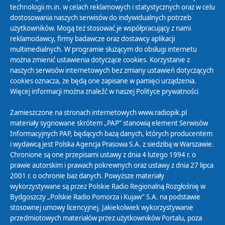
technologii m.in. w celach reklamowych i statystycznych oraz w celu
30
01
02
03
04
05
06
dostosowania naszych serwisów do indywidualnych potrzeb
użytkowników. Mogą też stosować je współpracujący z nami
reklamodawcy, firmy badawcze oraz dostawcy aplikacji
multimedialnych. W programie służącym do obsługi internetu
można zmienić ustawienia dotyczące cookies. Korzystanie z
Polityka Prywatności
naszych serwisów internetowych bez zmiany ustawień dotyczących
Zasady korzystania z Serwisu
cookies oznacza, że będą one zapisane w pamięci urządzenia.
Więcej informacji można znaleźć w naszej
Polityce prywatności
Organizacje Pożytku Publicznego
Cyfryzacja DAB+
Zamieszczone na stronach internetowych www.radiopik.pl
materiały sygnowane skrótem „PAP” stanowią element Serwisów
Polityka ochrony danych osobowych
Informacyjnych PAP, będących bazą danych, których producentem
Abonament
i wydawcą jest Polska Agencja Prasowa S.A. z siedzibą w Warszawie.
Zamówienia publiczne
Chronione są one przepisami ustawy z dnia 4 lutego 1994 r. o
prawie autorskim i prawach pokrewnych oraz ustawy z dnia 27 lipca
2001 r. o ochronie baz danych. Powyższe materiały
Biuletyn Informacji Publicznej
wykorzystywane są przez Polskie Radio Regionalną Rozgłośnię w
Bydgoszczy „Polskie Radio Pomorza i Kujaw” S.A. na podstawie
stosownej umowy licencyjnej. Jakiekolwiek wykorzystywanie
przedmiotowych materiałów przez użytkowników Portalu, poza