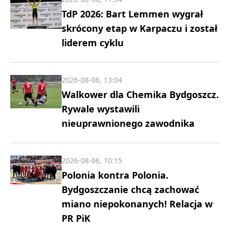
TdP 2026: Bart Lemmen wygrał
skrócony etap w Karpaczu i został
liderem cyklu
2026-08-06, 13:04
Walkower dla Chemika Bydgoszcz.
Rywale wystawili
nieuprawnionego zawodnika
2026-08-06, 10:15
Polonia kontra Polonia.
Bydgoszczanie chcą zachować
miano niepokonanych! Relacja w
PR PiK