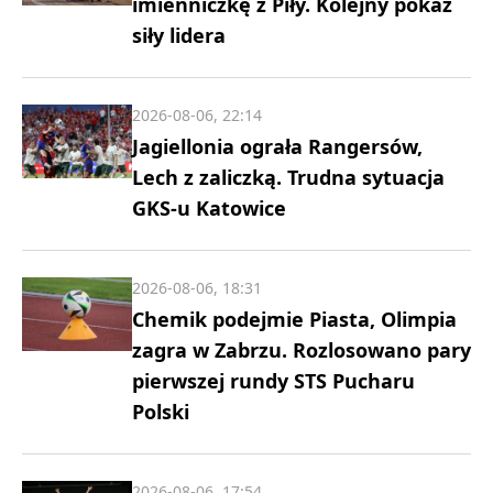
imienniczkę z Piły. Kolejny pokaz
siły lidera
2026-08-06, 22:14
Jagiellonia ograła Rangersów,
Lech z zaliczką. Trudna sytuacja
GKS-u Katowice
2026-08-06, 18:31
Chemik podejmie Piasta, Olimpia
zagra w Zabrzu. Rozlosowano pary
pierwszej rundy STS Pucharu
Polski
2026-08-06, 17:54