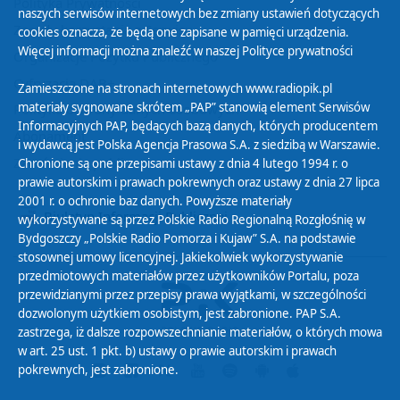
Polityka Prywatności
naszych serwisów internetowych bez zmiany ustawień dotyczących
Zasady korzystania z Serwisu
cookies oznacza, że będą one zapisane w pamięci urządzenia.
Więcej informacji można znaleźć w naszej
Polityce prywatności
Organizacje Pożytku Publicznego
Cyfryzacja DAB+
Zamieszczone na stronach internetowych www.radiopik.pl
materiały sygnowane skrótem „PAP” stanowią element Serwisów
Polityka ochrony danych osobowych
Informacyjnych PAP, będących bazą danych, których producentem
Abonament
i wydawcą jest Polska Agencja Prasowa S.A. z siedzibą w Warszawie.
Zamówienia publiczne
Chronione są one przepisami ustawy z dnia 4 lutego 1994 r. o
prawie autorskim i prawach pokrewnych oraz ustawy z dnia 27 lipca
2001 r. o ochronie baz danych. Powyższe materiały
Biuletyn Informacji Publicznej
wykorzystywane są przez Polskie Radio Regionalną Rozgłośnię w
Bydgoszczy „Polskie Radio Pomorza i Kujaw” S.A. na podstawie
stosownej umowy licencyjnej. Jakiekolwiek wykorzystywanie
przedmiotowych materiałów przez użytkowników Portalu, poza
przewidzianymi przez przepisy prawa wyjątkami, w szczególności
dozwolonym użytkiem osobistym, jest zabronione. PAP S.A.
zastrzega, iż dalsze rozpowszechnianie materiałów, o których mowa
w art. 25 ust. 1 pkt. b) ustawy o prawie autorskim i prawach
pokrewnych, jest zabronione.