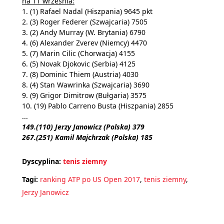
na 11 września:
1. (1) Rafael Nadal (Hiszpania) 9645 pkt
2. (3) Roger Federer (Szwajcaria) 7505
3. (2) Andy Murray (W. Brytania) 6790
4. (6) Alexander Zverev (Niemcy) 4470
5. (7) Marin Cilic (Chorwacja) 4155
6. (5) Novak Djokovic (Serbia) 4125
7. (8) Dominic Thiem (Austria) 4030
8. (4) Stan Wawrinka (Szwajcaria) 3690
9. (9) Grigor Dimitrow (Bułgaria) 3575
10. (19) Pablo Carreno Busta (Hiszpania) 2855
...
149.(110) Jerzy Janowicz (Polska) 379
267.(251) Kamil Majchrzak (Polska) 185
Dyscyplina:
tenis ziemny
Tagi:
ranking ATP po US Open 2017
,
tenis ziemny
,
Jerzy Janowicz