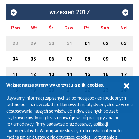
wrzesień 2017
Pon.
Wt.
Śr.
Czw.
Pt.
Sob.
Nd.
28
29
30
31
01
02
03
04
05
06
07
08
09
10
11
12
13
14
15
16
17
Ważne: nasze strony wykorzystują pliki cookies.
18
19
20
21
22
23
24
Używamy informacji zapisanych za pomocą cookies i podobnych
technologii m.in. w celach reklamowych i statystycznych oraz w celu
25
26
27
28
29
30
01
dostosowania naszych serwisów do indywidualnych potrzeb
użytkowników. Mogą też stosować je współpracujący z nami
reklamodawcy, firmy badawcze oraz dostawcy aplikacji
multimedialnych. W programie służącym do obsługi internetu
można zmienić ustawienia dotyczące cookies. Korzystanie z