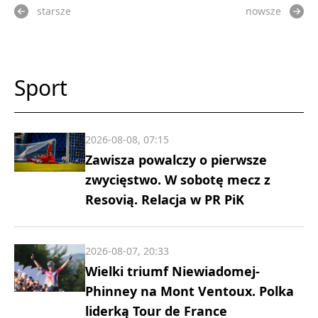
starsze
nowsze
Sport
2026-08-08, 07:15
Zawisza powalczy o pierwsze
zwycięstwo. W sobotę mecz z
Resovią. Relacja w PR PiK
2026-08-07, 20:33
Wielki triumf Niewiadomej-
Phinney na Mont Ventoux. Polka
liderką Tour de France