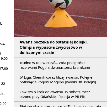
dz.
Awans poczeka do ostatniej kolejki.
odz.
Olimpia wypuściła zwycięstwo w
doliczonym czasie
0
19:00
Trudno w to uwierzyć... Wda przegrała z
rezerwami Pogoni dwunastoma bramkami
17:00
IV Liga: Chemik coraz bliżej awansu. Kolejne
potknięcie Pogoni Mogilno [wyniki 30. kolejki]
k 22
Zawisza o krok od awansu. W sobotę mecz
dz.
sezonu przy Gdańskiej! Relacja w PR PiK
12:00
Błękitni okazali się za mocni! Tłuchowia przegrała