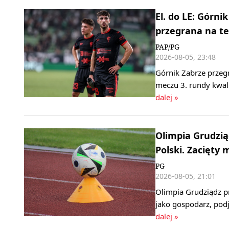
El. do LE: Górn
przegrana na te
PAP/PG
2026-08-05, 23:48
Górnik Zabrze przeg
meczu 3. rundy kwali
dalej »
Olimpia Grudzi
Polski. Zacięty
PG
2026-08-05, 21:01
Olimpia Grudziądz p
jako gospodarz, podj
dalej »