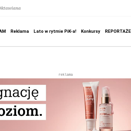
 Oktawiana
AM
Reklama
Lato w rytmie PiK-a!
Konkursy
REPORTAŻE
reklama