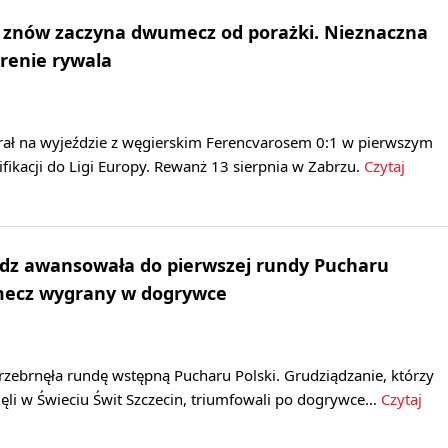
ik znów zaczyna dwumecz od porażki. Nieznaczna
renie rywala
rał na wyjeździe z węgierskim Ferencvarosem 0:1 w pierwszym
fikacji do Ligi Europy. Rewanż 13 sierpnia w Zabrzu.
Czytaj
ądz awansowała do pierwszej rundy Pucharu
 mecz wygrany w dogrywce
rzebrnęła rundę wstępną Pucharu Polski. Grudziądzanie, którzy
ęli w Świeciu Świt Szczecin, triumfowali po dogrywce…
Czytaj