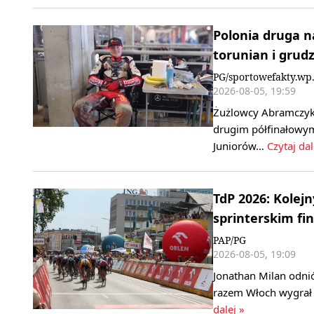
Polonia druga n
torunian i grud
PG/sportowefakty.wp.
2026-08-05, 19:59
Żużlowcy Abramczyk 
drugim półfinałowym
Juniorów…
Czytaj dal
TdP 2026: Kolej
sprinterskim fin
PAP/PG
2026-08-05, 19:09
Jonathan Milan odni
razem Włoch wygrał 
dalej »