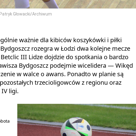
 Patryk Głowacki/Archiwum
lnie ważnie dla kibiców koszykówki i piłki
 Bydgoszcz rozegra w Łodzi dwa kolejne mecze
 Betclic III Lidze dojdzie do spotkania o bardzo
Zawisza Bydgoszcz podejmie wicelidera — Wikęd
czenie w walce o awans. Ponadto w planie są
 pozostałych trzecioligowców z regionu oraz
V ligi.
obota