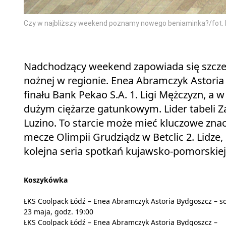
Czy w najbliższy weekend poznamy nowego beniaminka?/fot.
Nadchodzący weekend zapowiada się szczegó
nożnej w regionie. Enea Abramczyk Astoria
finału Bank Pekao S.A. 1. Ligi Mężczyzn, a w
dużym ciężarze gatunkowym. Lider tabeli 
Luzino. To starcie może mieć kluczowe zna
mecze Olimpii Grudziądz w Betclic 2. Lidze,
kolejna seria spotkań kujawsko-pomorskiej I
Koszykówka
ŁKS Coolpack Łódź – Enea Abramczyk Astoria Bydgoszcz – s
23 maja, godz. 19:00
ŁKS Coolpack Łódź – Enea Abramczyk Astoria Bydgoszcz –