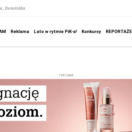
na, Dominika
AM
Reklama
Lato w rytmie PiK-a!
Konkursy
REPORTAŻE
reklama