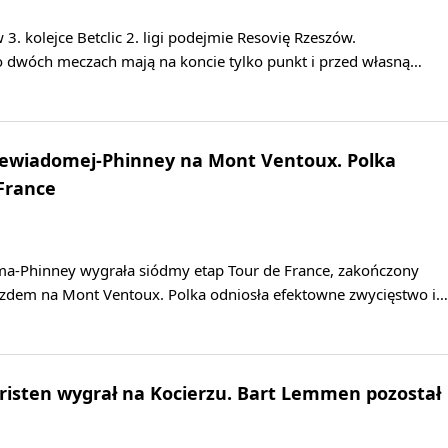
3. kolejce Betclic 2. ligi podejmie Resovię Rzeszów.
po dwóch meczach mają na koncie tylko punkt i przed własną…
Niewiadomej-Phinney na Mont Ventoux. Polka
 France
a-Phinney wygrała siódmy etap Tour de France, zakończony
dem na Mont Ventoux. Polka odniosła efektowne zwycięstwo i…
hristen wygrał na Kocierzu. Bart Lemmen pozostał