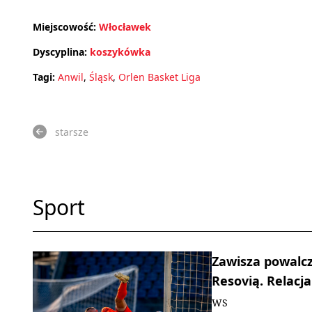
Miejscowość:
Włocławek
Dyscyplina:
koszykówka
Tagi:
Anwil
,
Śląsk
,
Orlen Basket Liga
starsze
Sport
Zawisza powalcz
Resovią. Relacja
WS