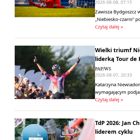
2026-08-08, 07:15
Zawisza Bydgoszcz w 
„Niebiesko‑czarni” 
Czytaj dalej »
Wielki triumf 
liderką Tour de
PAP/WS
2026-08-07, 20:33
Katarzyna Niewiadom
wymagającym podjaz
Czytaj dalej »
TdP 2026: Jan C
liderem cyklu