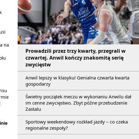
k
usi
la na
Prowadzili przez trzy kwarty, przegrali w
czwartej. Anwil kończy znakomitą serię
ołu
zwycięstw
Anwil lepszy w klasyku! Genialna czwarta kwarta
gospodarzy
ansu
Świetny początek meczu w wykonaniu Anwilu dał
rmie
im cenne zwycięstwo. Zbyt późne przebudzenie
ć
Zastalu
Sportowy weekendowy rozkład jazdy – co czeka
inie
regionalne zespoły?