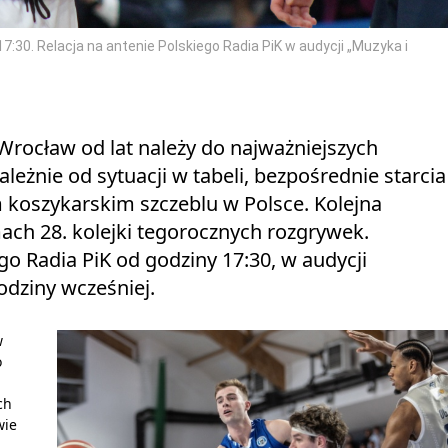
:30. Relacja na antenie Polskiego Radia PiK w audycji „Muzyka i
Wrocław od lat należy do najważniejszych
leżnie od sytuacji w tabeli, bezpośrednie starcia
m koszykarskim szczeblu w Polsce. Kolejna
mach 28. kolejki tegorocznych rozgrywek.
go Radia PiK od godziny 17:30, w audycji
godziny wcześniej.
w
o
ch
wie