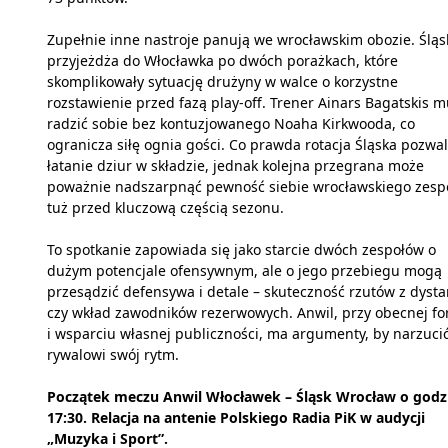
Zupełnie inne nastroje panują we wrocławskim obozie. Śląs
przyjeżdża do Włocławka po dwóch porażkach, które
skomplikowały sytuację drużyny w walce o korzystne
rozstawienie przed fazą play-off. Trener Ainars Bagatskis m
radzić sobie bez kontuzjowanego Noaha Kirkwooda, co
ogranicza siłę ognia gości. Co prawda rotacja Śląska pozwa
łatanie dziur w składzie, jednak kolejna przegrana może
poważnie nadszarpnąć pewność siebie wrocławskiego zesp
tuż przed kluczową częścią sezonu.
To spotkanie zapowiada się jako starcie dwóch zespołów o
dużym potencjale ofensywnym, ale o jego przebiegu mogą
przesądzić defensywa i detale – skuteczność rzutów z dyst
czy wkład zawodników rezerwowych. Anwil, przy obecnej fo
i wsparciu własnej publiczności, ma argumenty, by narzuci
rywalowi swój rytm.
Początek meczu Anwil Włocławek – Śląsk Wrocław o godz
17:30. Relacja na antenie Polskiego Radia PiK w audycji
„Muzyka i Sport”.