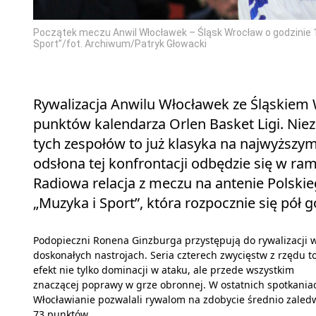
Początek meczu Anwil Włocławek – Śląsk Wrocław o godzinie 17
Sport”/fot. Archiwum/Patryk Głowacki
Rywalizacja Anwilu Włocławek ze Śląskiem 
punktów kalendarza Orlen Basket Ligi. Nieza
tych zespołów to już klasyka na najwyższy
odsłona tej konfrontacji odbędzie się w ra
Radiowa relacja z meczu na antenie Polskie
„Muzyka i Sport”, która rozpocznie się pół 
Podopieczni Ronena Ginzburga przystępują do rywalizacji 
doskonałych nastrojach. Seria czterech zwycięstw z rzędu t
efekt nie tylko dominacji w ataku, ale przede wszystkim
znaczącej poprawy w grze obronnej. W ostatnich spotkania
Włocławianie pozwalali rywalom na zdobycie średnio zaled
73 punktów.