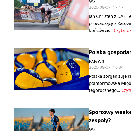
WS
2026-08-07, 17:17
Jan Christen z UAE T
prowadzący z Katowi
końcówce…
Czytaj da
Polska gospoda
PAP/WS
2026-08-07, 16:34
Polska zorganizuje k
poinformowała Międ
tegorocznego…
Czyta
Sportowy weeken
zespoły?
WS